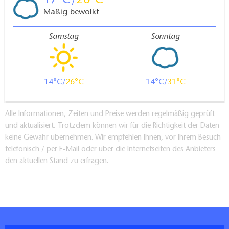
17
26
Mäßig bewölkt
Samstag
Sonntag
14
26
14
31
Alle Informationen, Zeiten und Preise werden regelmäßig geprüft
und aktualisiert. Trotzdem können wir für die Richtigkeit der Daten
keine Gewähr übernehmen. Wir empfehlen Ihnen, vor Ihrem Besuch
telefonisch / per E-Mail oder über die Internetseiten des Anbieters
den aktuellen Stand zu erfragen.