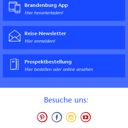
Brandenburg App
Hier herunterladen!
Reise-Newsletter
Hier anmelden!
Prospektbestellung
Hier bestellen oder online ansehen
B
esuche uns: