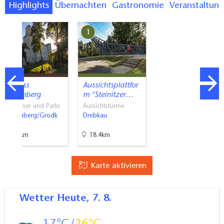
Highlights
Übernachten
Gastronomie
Veranstaltun
3
1
Schloss
Aussichtsplattfor
Spremberg
m "Steinitzer…
Schlösser und Parks
Aussichtstürme
Spremberg/Grodk
Drebkau
0.4km
18.4km
Karte aktivieren
Wetter
Heute, 7. 8.