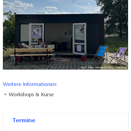
allem an Jugendliche und junge Erwachsene im Alter
von 12 bis 25 Jahren.
Jeder ist willkommen, der Interesse an Kultur,
Kreativität und Gemeinschaft hat. Eine Anmeldung ist
nicht erforderlich.
Das Zechen- und Badehaus
Foto: Foto: Museum OSL - Doering
Brieske soll zukünftig als
Weitere Informationen:
Museum, Archiv, Schaudepot
Workshops & Kurse
sowie als Veranstaltungs- und
Kulturort genutzt werden. Die
Termine