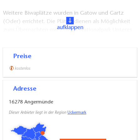
Weitere Biwaplätze wurden in Gatow und Gartz
(Oder) errichtet. Die Plätze dienen als Möglichkeit
aufklappen
zum Übernachten mit Zelt im Nationalpark Unteres
Odertal. In Criewen besteht ebenfalls eine
Ausstiegsmöglichkeit über einen Schwimmsteg
(ohne Zeltplatz!). Campingplätze mit
Preise
Rastmöglichkeiten für Wasserwanderer befinden sich
kostenlos
in Mescherin und Schwedt/Oder.
Adresse
16278
Angermünde
Dieser Anbieter liegt in der Region
Uckermark