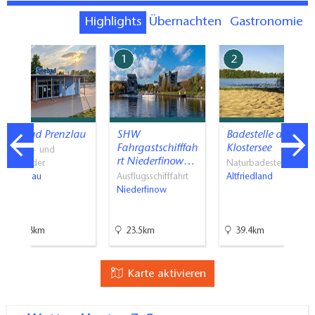
Highlights
Übernachten
Gastronomie
7
1
2
Seebad Prenzlau
SHW
Badestelle am
Fahrgastschifffah
Klostersee
Strand- und
rt Niederfinow…
Freibäder
Naturbadestellen
Prenzlau
Ausflugsschifffahrt
Altfriedland
Niederfinow
45.3km
23.5km
39.4km
Karte aktivieren