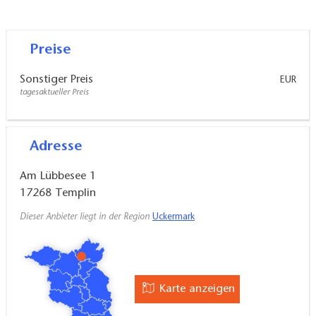
Das Ahorn Seehotel Templin liegt direkt am
Lübbesee und ist eines der der größten
Fassadenkunstwerke Europas.
Preise
Sonstiger Preis
EUR
tagesaktueller Preis
Adresse
Am Lübbesee 1
17268
Templin
Dieser Anbieter liegt in der Region
Uckermark
Karte anzeigen