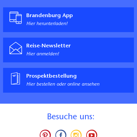
Brandenburg App
Hier herunterladen!
Reise-Newsletter
Hier anmelden!
Prospektbestellung
Hier bestellen oder online ansehen
B
esuche uns: