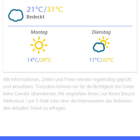
21
31
Bedeckt
Montag
Dienstag
14
28
11
22
Alle Informationen, Zeiten und Preise werden regelmäßig geprüft
und aktualisiert. Trotzdem können wir für die Richtigkeit der Daten
keine Gewähr übernehmen. Wir empfehlen Ihnen, vor Ihrem Besuch
telefonisch / per E-Mail oder über die Internetseiten des Anbieters
den aktuellen Stand zu erfragen.