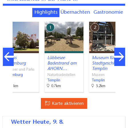
Highlights
Übernachten
Gastronomie
7
1
2
Schloss
Lübbesee
Museum für
Boitzenburg
Badestrand am
Stadtgeschichte
AHORN…
Templin
Schlösser und Parks
Boitzenburg
Naturbadestellen
Museen
Templin
Templin
18.1km
0.7km
3.2km
Karte aktivieren
Wetter
Heute, 9. 8.