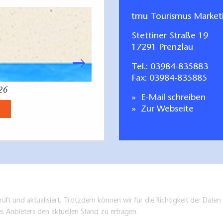
tmu Tourismus Marke
Stettiner Straße 19
17291 Prenzlau
Tel.:
03984-835883
Fax: 03984-835885
26
Radfahren Tagestoure
E-Mail schreiben
Jetzt anse
Zur Webseite
üft und aktualisiert. Trotzdem können wir für die Richtigkeit der Dat
es Anbieters den aktuellen Stand zu erfragen.