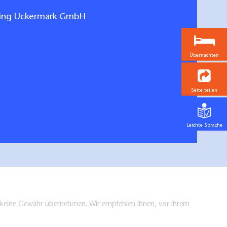
ting Uckermark GmbH
Übernachten
n und Fernwege Uckermark
Seite teilen
hen/bestellen
Leichte Sprache
en keine Gewähr übernehmen. Wir empfehlen Ihnen, vor Ihrem