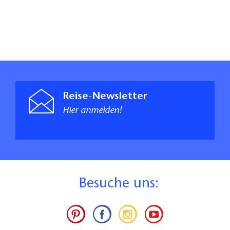
Reise-Newsletter
Hier anmelden!
B
esuche uns: