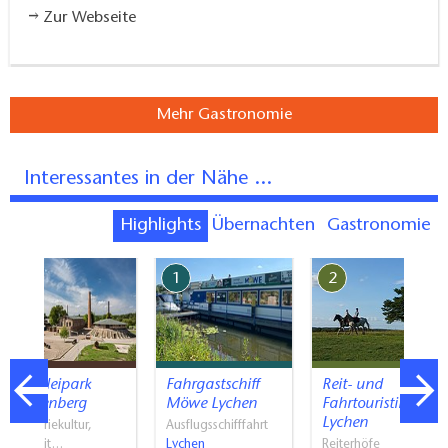
Zur Webseite
Mehr Gastronomie
Interessantes in der Nähe ...
Highlights
Übernachten
Gastronomie
7
1
2
Ziegeleipark
Fahrgastschiff
Reit- und
Mildenberg
Möwe Lychen
Fahrtouristik
Lychen
Industriekultur,
Ausflugsschifffahrt
Freizeit…
Lychen
Reiterhöfe