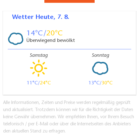
Wetter
Heute, 7. 8.
14
20
Überwiegend bewölkt
Samstag
Sonntag
11
24
13
30
Alle Informationen, Zeiten und Preise werden regelmäßig geprüft
und aktualisiert. Trotzdem können wir für die Richtigkeit der Daten
keine Gewähr übernehmen. Wir empfehlen Ihnen, vor Ihrem Besuch
telefonisch / per E-Mail oder über die Internetseiten des Anbieters
den aktuellen Stand zu erfragen.