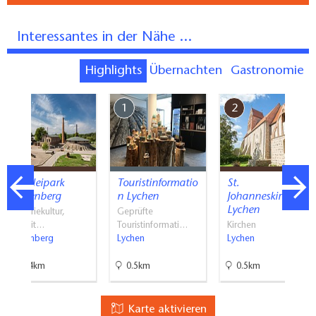
Interessantes in der Nähe ...
Highlights
Übernachten
Gastronomie
7
1
2
Ziegeleipark
Touristinformatio
St.
Mildenberg
n Lychen
Johanneskirche
Lychen
Industriekultur,
Geprüfte
Freizeit…
Touristinformati…
Kirchen
Mildenberg
Lychen
Lychen
19.4km
0.5km
0.5km
Karte aktivieren