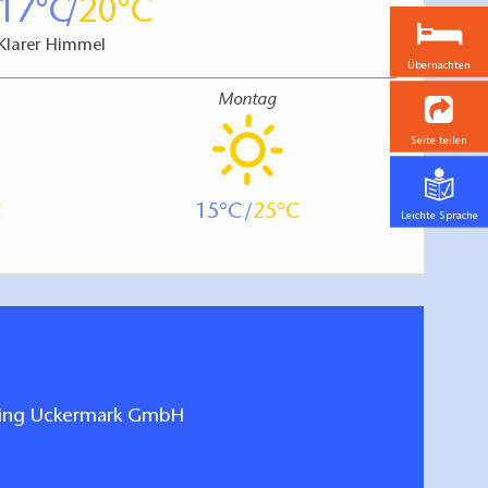
17
20
Klarer Himmel
Übernachten
Montag
Seite teilen
15
25
Leichte Sprache
ting Uckermark GmbH