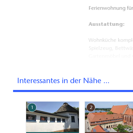
Ferienwohnung für
Ausstattung:
Wohnküche komple
Spielzeug, Bettw
Gartenmöbel und G
Tipps:
Interessantes in der Nähe ...
Bootsvermietung, 
Obstbaumalleen un
geeignet, Haustier
1
2
am Haus, Liegewie
Ferienhaus Karl