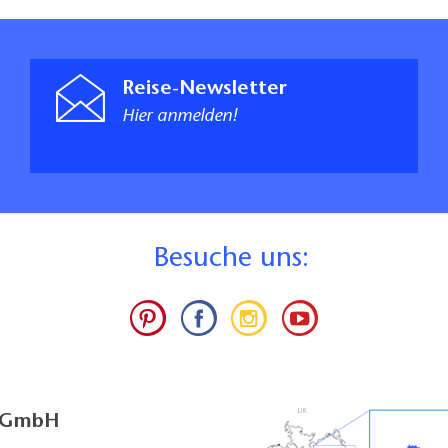
Reise-Newsletter
Hier anmelden!
B
esuche uns:
g GmbH