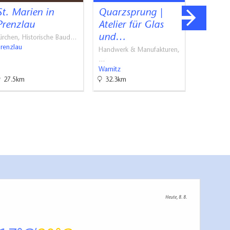
St. Marien in
Quarzsprung |
Pferde
Prenzlau
Atelier für Glas
in Pot
und…
irchen, Historische Baud…
Reiterhöfe
Prenzlau
Potzlow
Handwerk & Manufakturen,
…
Warnitz
27.5km
32.3km
36.9km
Heute, 8. 8.