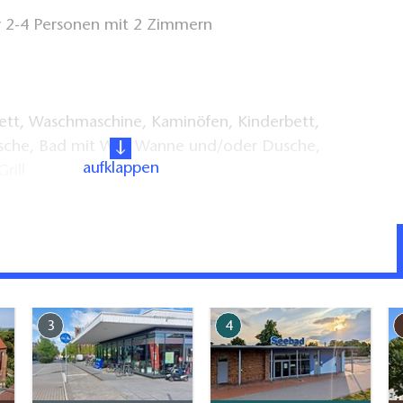
 2-4 Personen mit 2 Zimmern
tt, Waschmaschine, Kaminöfen, Kinderbett,
äsche, Bad mit WC, Wanne und/oder Dusche,
aufklappen
rill
Kanu/Angelkarte/Fahrräder auf Anfrage,
d Mosterei in der Nähe, für große Familien
e (auf Anfrage und ggfs. gegen Gebühr), Parkplatz
3
4
se, Sauna
sruh
in Einzellage im Ort Karlsruh (Fahrenwalde)