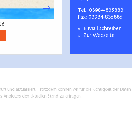
Tel.:
03984-835883
Fax: 03984-835885
26
Radfahren Tagestoure
E-Mail schreiben
Jetzt anse
Zur Webseite
üft und aktualisiert. Trotzdem können wir für die Richtigkeit der Dat
es Anbieters den aktuellen Stand zu erfragen.