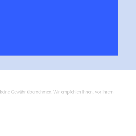
n und Fernwege Uckermark
hen/bestellen
en keine Gewähr übernehmen. Wir empfehlen Ihnen, vor Ihrem