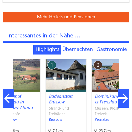
Mehr Hotels und Pensionen
Interessantes in der Nähe ...
Highlights
Übernachten
Gastronomie
7
1
2
Pferdehof
Badeanstalt
Dominikanerklost
Ruhnau in
Brüssow
er Prenzlau -…
Potzlow Abbau
Strand- und
Museen, Klöster,
Reiterhöfe
Freibäder
Freizeit…
Potzlow
Brüssow
Prenzlau
32.9km
7.1km
23.7km