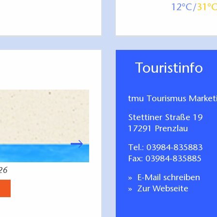
12
31
Touristinfo
tmu Tourismus Marke
Stettiner Straße 19
17291 Prenzlau
Tel.:
03984-835883
Fax: 03984-835885
26
Radfahren Tagestoure
E-Mail schreiben
Jetzt anse
Zur Webseite