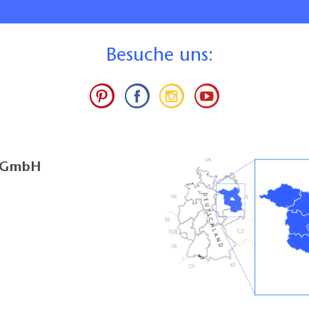
B
esuche uns:
g GmbH