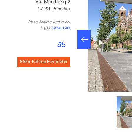
Am Marktberg 2
17291
Prenzlau
Dieser Anbieter liegt in der
Region
Uckermark
Mehr Fahrradvermieter
Ladestation Stadtinformation Prenzlau, Foto: tmu