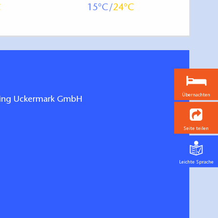
15
24
Übernachten
ting Uckermark GmbH
Seite teilen
Leichte Sprache
n und Fernwege Uckermark
hen/bestellen