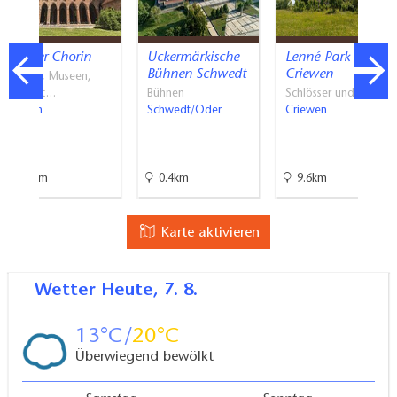
Kloster Chorin
Uckermärkische
Lenné-Park
Bühnen Schwedt
Criewen
Klöster, Museen,
Freizeit…
Bühnen
Schlösser und Parks
Chorin
Schwedt/Oder
Criewen
49km
0.4km
9.6km
Karte aktivieren
Wetter
Heute, 7. 8.
13
20
Überwiegend bewölkt