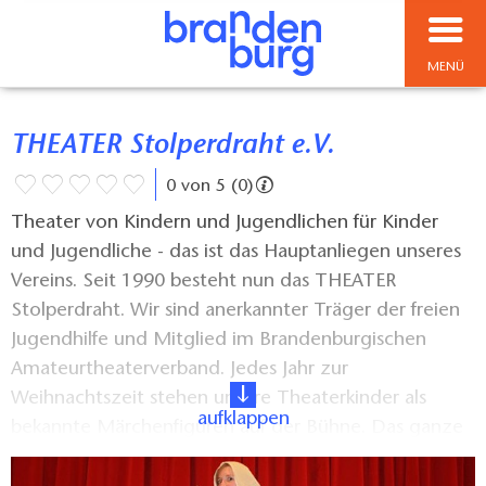
MENÜ
THEATER Stolperdraht e.V.
0 von 5 (0)
Theater von Kindern und Jugendlichen für Kinder
und Jugendliche - das ist das Hauptanliegen unseres
Vereins. Seit 1990 besteht nun das THEATER
Stolperdraht. Wir sind anerkannter Träger der freien
Jugendhilfe und Mitglied im Brandenburgischen
Amateurtheaterverband. Jedes Jahr zur
Weihnachtszeit stehen unsere Theaterkinder als
aufklappen
bekannte Märchenfiguren auf der Bühne. Das ganze
Jahr proben sie mit viel Liebe und Fleiß an ihrem