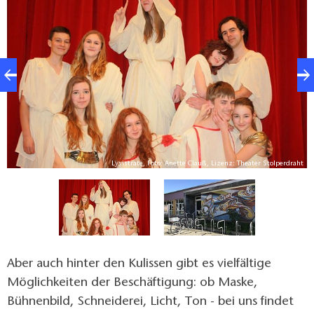
Weihnachtsmärchen und der schönste Lohn ist die
Freude und Begeisterung der Theaterbesucher. Mit
kleinen Kinderstücken für den Sommer und zur
Weihnachtszeit sind unsere Kinder gern gesehene
Gäste in den Kindereinrichtungen und auf Festen der
Region. Auch unser Jugendensemble erarbeitet jedes
Jahr mindestens ein neues Stück. Die Auswahl
bezieht sich auf Themen, die vorrangig junge
Menschen berühren und zum Nachdenken anregen
pe
Lysistrate, Foto: Anette Clauß, Lizenz: Theater Stolperdraht
sollen. Auch 3 Tanzgruppen und der Primania
Karnevalsklub Schwedt gehören zum Verein.
Aber auch hinter den Kulissen gibt es vielfältige
Möglichkeiten der Beschäftigung: ob Maske,
Bühnenbild, Schneiderei, Licht, Ton - bei uns findet