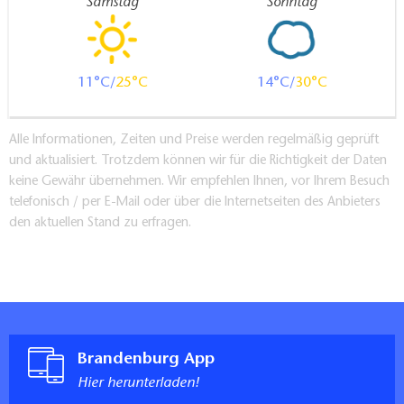
Samstag
Sonntag
11
25
14
30
Alle Informationen, Zeiten und Preise werden regelmäßig geprüft
und aktualisiert. Trotzdem können wir für die Richtigkeit der Daten
keine Gewähr übernehmen. Wir empfehlen Ihnen, vor Ihrem Besuch
telefonisch / per E-Mail oder über die Internetseiten des Anbieters
den aktuellen Stand zu erfragen.
Brandenburg App
Hier herunterladen!