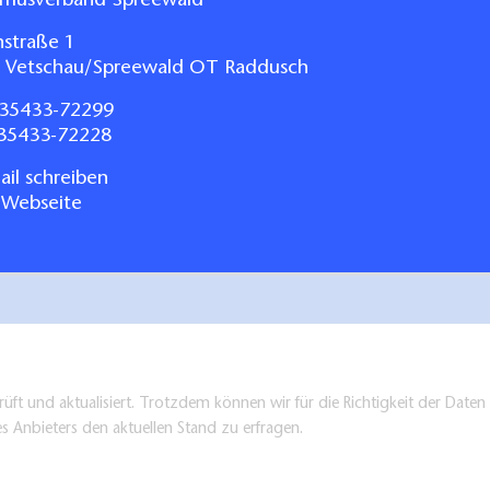
smusverband Spreewald
nstraße 1
 Vetschau/Spreewald OT Raddusch
35433-72299
035433-72228
il schreiben
 Webseite
üft und aktualisiert. Trotzdem können wir für die Richtigkeit der Dat
es Anbieters den aktuellen Stand zu erfragen.