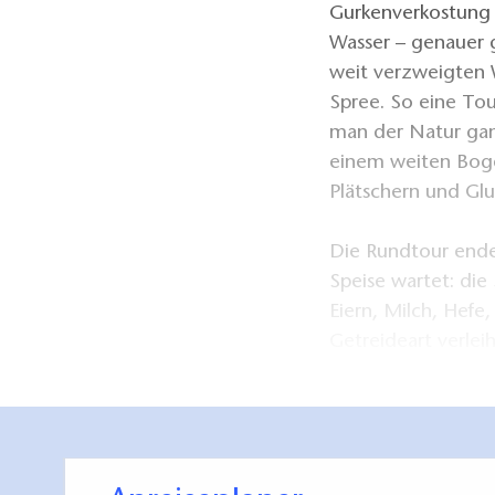
Gurkenverkostung 
Wasser – genauer g
weit verzweigten 
Spree. So eine To
man der Natur ganz
einem weiten Bogen
Plätschern und Glu
Die Rundtour endet
Speise wartet: die
Eiern, Milch, Hefe
Getreideart verlei
Geschmack. Nach d
Butter bestrichen.
Jahrhundert geges