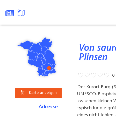
Von sauren Gurken und süßen
Plinsen
0
Der Kurort Burg (S
Karte anzeigen
UNESCO-Biosphären
zwischen kleinen 
Adresse
typisch für die gr
eines nicht fehlen