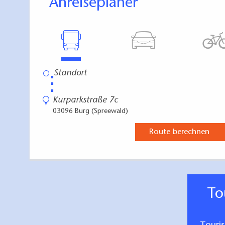
Anreiseplaner
⋮
Kurparkstraße 7c
03096 Burg (Spreewald)
Route berechnen
T