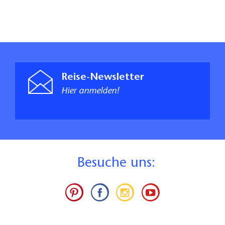
Reise-Newsletter
Hier anmelden!
B
esuche uns: