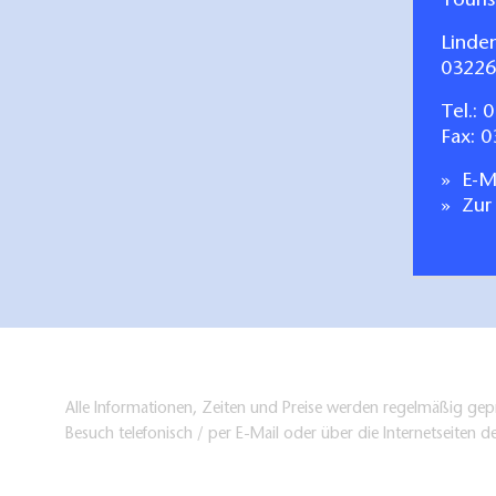
Touri
Linde
03226
Tel.:
0
Fax: 
E-Ma
Zur
Alle Informationen, Zeiten und Preise werden regelmäßig gepr
Besuch telefonisch / per E-Mail oder über die Internetseiten d