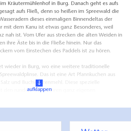
im Kräutermühlenhof in Burg. Danach geht es aufs
esagt aufs Fließ, denn so heißen im Spreewald die
Wasseradern dieses einmaligen Binnendeltas der
ur mit dem Kanu ist etwas ganz Besonderes, weil
 nah ist. Vom Ufer aus strecken die alten Weiden in
 ihre Äste bis in die Fließe hinein. Nur das
ckern vom Einstechen des Paddels ist zu hören.
 wieder in Burg, wo eine weitere traditionelle
 Spreewaldplinse. Das ist eine Art Pfannkuchen aus
, Salz und Buchweizenmehl. Diese spezielle
aufklappen
ht den runden Plinsen ihren ganz eigenen
em Braten werden sie mit Zucker bestreut und
 Plinsen werden im Spreewald schon seit dem 14.
sen und sollen besonders bekömmlich sein.