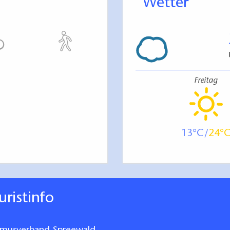
Wetter
Freitag
13
24
ouristinfo