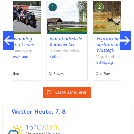
7
1
2
Spreewaldring
Naturbadestelle
Vogelbeobachtu
Training Center
Köthener See
ngsturm am
Wussegk
Mit PS unterwegs
Naturbadestellen
Waldow/Brand
Köthen
Vogelbeobachtung
Schlepzig
15.5km
5.4km
6.3km
Karte aktivieren
Wetter
Heute, 7. 8.
15
25