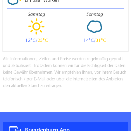
Ein paar Wolken
Samstag
Sonntag
12
25
14
31
Alle Informationen, Zeiten und Preise werden regelmäßig geprüft
und aktualisiert. Trotzdem können wir für die Richtigkeit der Daten
keine Gewähr übernehmen. Wir empfehlen Ihnen, vor Ihrem Besuch
telefonisch / per E-Mail oder über die Internetseiten des Anbieters
den aktuellen Stand zu erfragen.
Brandenburg App