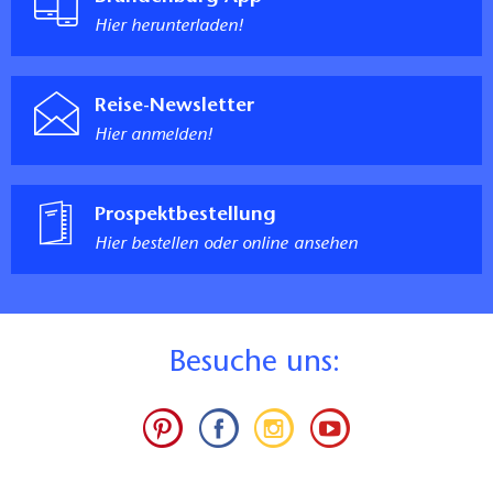
Hier herunterladen!
Reise-Newsletter
Hier anmelden!
Prospektbestellung
Hier bestellen oder online ansehen
B
esuche uns: