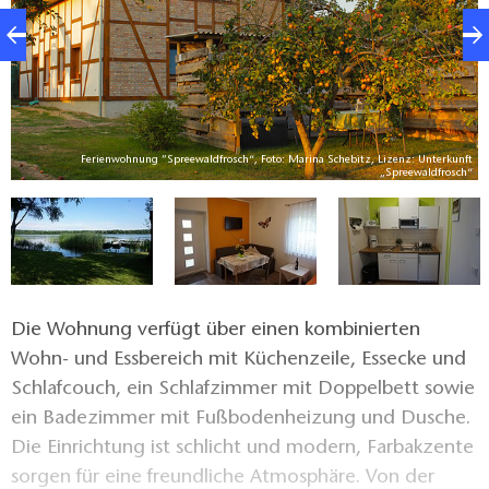
na
Ferienwohnung ”Spreewaldfrosch“, Foto: Marina Schebitz, Lizenz: Unterkunft
h“
„Spreewaldfrosch“
Die Wohnung verfügt über einen kombinierten
Wohn- und Essbereich mit Küchenzeile, Essecke und
Schlafcouch, ein Schlafzimmer mit Doppelbett sowie
ein Badezimmer mit Fußbodenheizung und Dusche.
Die Einrichtung ist schlicht und modern, Farbakzente
sorgen für eine freundliche Atmosphäre. Von der