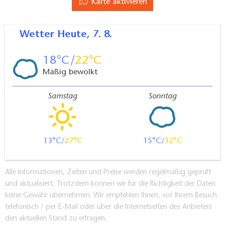
Karte aktivieren
Wetter
Heute, 7. 8.
18
22
Mäßig bewölkt
Samstag
Sonntag
13
27
15
32
Alle Informationen, Zeiten und Preise werden regelmäßig geprüft
und aktualisiert. Trotzdem können wir für die Richtigkeit der Daten
keine Gewähr übernehmen. Wir empfehlen Ihnen, vor Ihrem Besuch
telefonisch / per E-Mail oder über die Internetseiten des Anbieters
den aktuellen Stand zu erfragen.