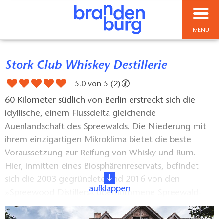
MENÜ
Stork Club Whiskey Destillerie
5.0 von 5 (2)
60 Kilometer südlich von Berlin erstreckt sich die
idyllische, einem Flussdelta gleichende
Auenlandschaft des Spreewalds. Die Niederung mit
ihrem einzigartigen Mikroklima bietet die beste
Voraussetzung zur Reifung von Whisky und Rum.
Hier, inmitten eines Biosphärenreservats, befindet
sich die 2003 gegründete und 2016 von den
aufklappen
»Spreewood Distillers« übernommene Spreewald-
Destillerie im malerischen Dorf Schlepzig. Die