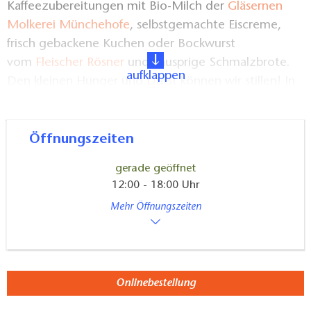
Kaffeezubereitungen mit Bio-Milch der
Gläsernen
Molkerei Münchehofe
, selbstgemachte Eiscreme,
frisch gebackene Kuchen oder Bockwurst
vom
Fleischer Rösner
und knusprige Schmalzbrote.
aufklappen
Den kleinen Hunger und Durst können wir stillen! In
den Sommermonaten öffnen wir unseren Hofgarten
und die Kahnterrasse und bieten zusätzlich frisch
gezapftes Bier, Cocktails sowie frisch Gegrilltes. Wir
Öffnungszeiten
freuen uns auf ihren Besuch!
gerade geöffnet
12:00 - 18:00 Uhr
Mehr Öffnungszeiten
Onlinebestellung