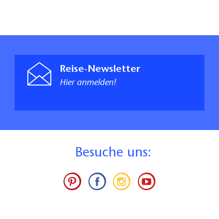
Reise-Newsletter
Hier anmelden!
B
esuche uns: