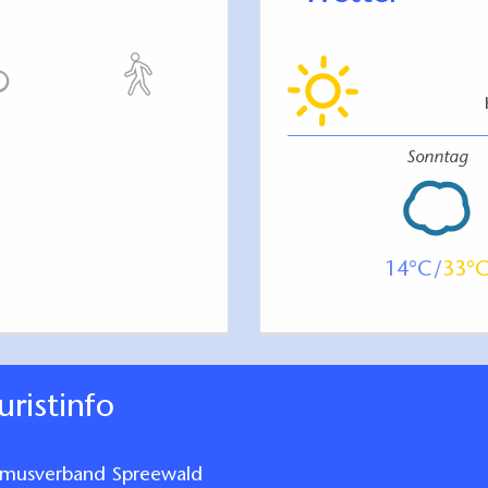
Sonntag
14
33
ouristinfo
smusverband Spreewald