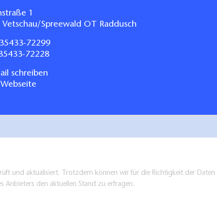
nstraße 1
 Vetschau/Spreewald OT Raddusch
35433-72299
035433-72228
il schreiben
 Webseite
üft und aktualisiert. Trotzdem können wir für die Richtigkeit der Dat
es Anbieters den aktuellen Stand zu erfragen.