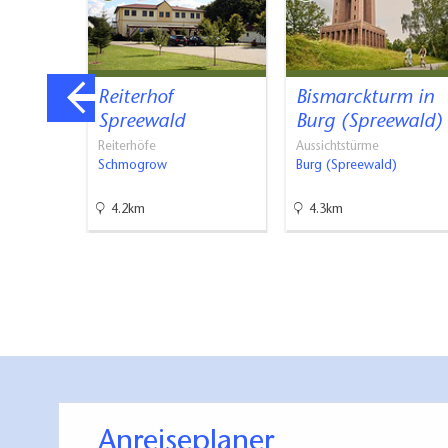
che
Reiterhof
Bismarckturm in
Spreewald
Burg (Spreewald)
Reiterhöfe
Aussichtstürme
Schmogrow
Burg (Spreewald)
4.2km
4.3km
Anreiseplaner