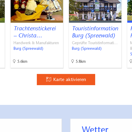
Trachtenstickerei
Touristinformation
– Christa…
Burg (Spreewald)
Handwerk & Manufakturen
Geprüfte Touristinformati…
M
Burg (Spreewald)
Burg (Spreewald)
S
5.6km
5.8km
Karte aktivieren
Wetter