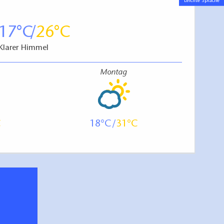
Leichte Sprache
17
26
Klarer Himmel
Montag
18
31