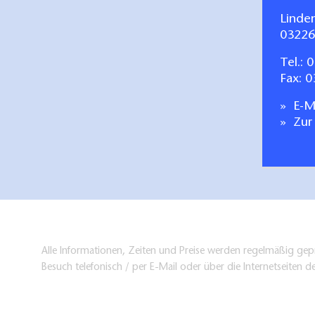
Linde
03226
Tel.:
0
Fax: 
E-Ma
Zur
Alle Informationen, Zeiten und Preise werden regelmäßig gepr
Besuch telefonisch / per E-Mail oder über die Internetseiten d