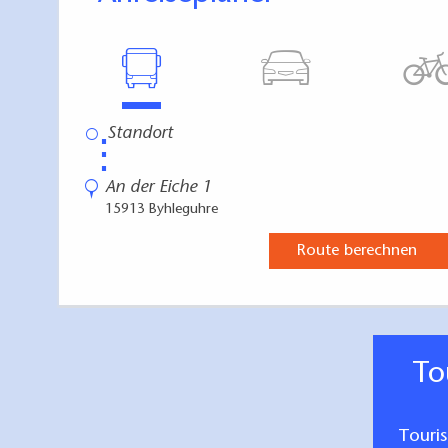
⋮
An der Eiche 1
15913 Byhleguhre
Route berechnen
T
Touri