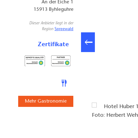
An der Eiche 1
15913
Byhleguhre
Dieser Anbieter liegt in der
Region
Spreewald
Zertifikate
Hotel Huber 3 Foto: Herbert Wehner
Mehr Gastronomie