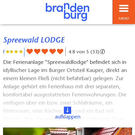
MENÜ
Spreewald LODGE
F
4.8 von 5 (33)
Die Ferienanlage "Spreewaldlodge" befindet sich in
idyllischer Lage im Burger Ortsteil Kauper, direkt an
einem kleinen Fließ (nicht befahrbar) gelegen. Zur
Anlage gehört ein Ferienhaus mit drei separaten,
komfortabel ausgestatteten Ferienwohnungen. Die
verfügen über ein bzw. zwei Schlafräume, ein
Wohnraum, eine Küchenzeile und ein Bad mit
aufklappen
DU/WC. Eine Terrasse/Freisitz mit Grillmöglichkeit
gehört zu jeder Ferienwohnung. In der großen