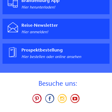
Brandenburg App
Breite der Bewegungsfläche vor dem Sanitärraum im
Kopfkissen.
Erheber (Institution): TMB Tourismus-Marketing
Zimmer: >150 cm
Hier herunterladen!
Die Gästezimmer sind mit glattem Bodenbelag
Brandenburg GmbH
Länge der Bewegungsfläche vor dem Durchgang zu
ausgestattet.
einer Längsseite des Bettes: 52 cm
Schimmelpilzallergiker
Reise-Newsletter
Breite der Bewegungsfläche vor dem Durchgang zu
Es wird regelmäßig stoßgelüftet
Hier anmelden!
einer Längsseite des Bettes: 55 cm
Es gibt Gästezimmer ohne Zimmerpflanzen bzw. mit
Breite der Bewegungsfläche an dieser Längsseite des
ausschließlich Hydrokultur-Pflanzen
Bettes: 55 cm
Kommentar:
Prospektbestellung
Breite der Bewegungsflächen vor
-Lüftungsanlage mit Filter für ständiges Be-und
Hier bestellen oder online ansehen
Einrichtungsgegenständen (z.B. Schrank): 64 cm
Entlüften
Breite des schmalsten Durchgangs innerhalb des
Fachkompetenz / Service
Zimmers: 52 cm
Informationen über weitere für Allergiker und Gäste
Höhe der Liegefläche: 48 cm
mit speziellem Ernährungsbedarf geeignete Angebote
Kücheneinrichtung (falls vorhanden) nicht
B
esuche uns:
in der Region können zur Verfügung gestellt werden.
unterfahrbar
Kontaktdaten zu relevanten Ansprechpartnern in der
Sanitärraum zum Zimmer
Region liegen vor
Zugang stufenlos
Alle Mitarbeiterinnen und Mitarbeiter sind über die
Durchgangsbreite der Tür zum Sanitärraum: 69 cm
Ausrichtung des Betriebs auf Gäste mit Allergien und