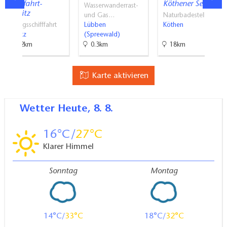
Schifffahrt-
Köthener See
Wasserwanderrast-
Teupitz
und Gas…
Naturbadestellen
Ausflugsschifffahrt
Lübben
Köthen
Teupitz
(Spreewald)
38.2km
0.3km
18km
Karte aktivieren
Wetter
Heute, 8. 8.
16
27
Klarer Himmel
Sonntag
Montag
14
33
18
32