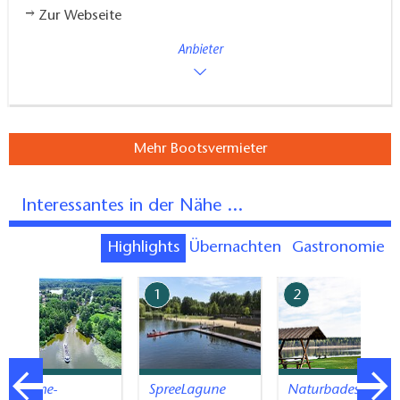
Zur Webseite
Anbieter
Mehr Bootsvermieter
Interessantes in der Nähe ...
Highlights
Übernachten
Gastronomie
7
1
2
Dahme-
SpreeLagune
Naturbadestelle