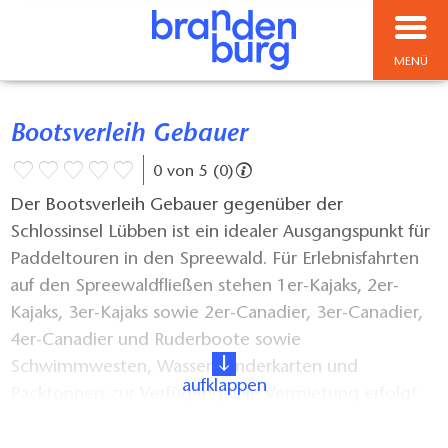
MENÜ
Bootsverleih Gebauer
0 von 5 (0)
Der Bootsverleih Gebauer gegenüber der
Schlossinsel Lübben ist ein idealer Ausgangspunkt für
Paddeltouren in den Spreewald. Für Erlebnisfahrten
auf den Spreewaldfließen stehen 1er-Kajaks, 2er-
Kajaks, 3er-Kajaks sowie 2er-Canadier, 3er-Canadier,
4er-Canadier und Ruderboote sowie
Schwimmwesten, Wasserwanderkarten und
aufklappen
Packtonnen zur Verfügung. Die Vermietung erfolgt
stundenweise oder auch für einen oder mehrere