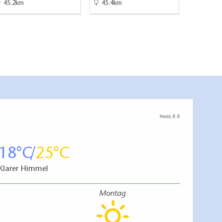
45.2km
45.4km
45.7km
Heute, 8. 8.
18
25
Klarer Himmel
Montag