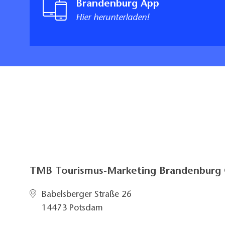
Brandenburg App
Hofjagdweg
Hier herunterladen!
Märkische Schlö
Oder-Spree-Tou
Karten / Litera
Ein- und Mehrta
19 Radtouren di
Oder-Spree mit
Bikeline Radtou
(Taschenbuch), 
TMB Tourismus-Marketing Brandenbur
3, 13,90 Euro
"Radtourenführe
Babelsberger Straße 26
ISBN 978-3-932
14473 Potsdam
"Radtourenführe