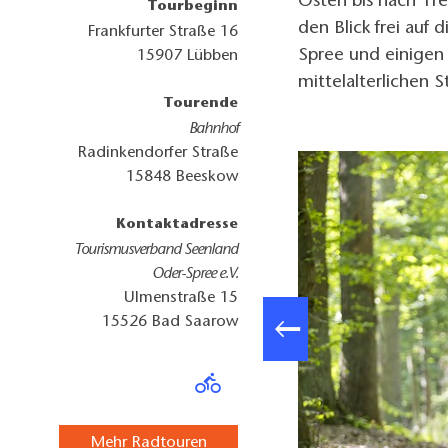
Osten bis nach Tre
Tourbeginn
den Blick frei auf 
Frankfurter Straße 16
Spree und einigen
15907
Lübben
mittelalterlichen 
Tourende
Bahnhof
Radinkendorfer Straße
15848
Beeskow
Kontaktadresse
Tourismusverband Seenland
Oder-Spree e.V.
Ulmenstraße 15
15526
Bad Saarow
Mehr Radtouren