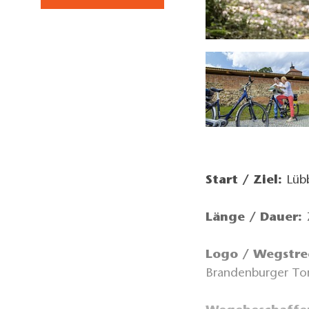
Radler bei Lübbenau, Foto: TMB-Fotoarchiv/Böttcher
Start / Ziel:
Lüb
Länge / Dauer:
Logo / Wegstre
Brandenburger To