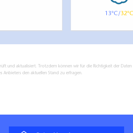
adt in Beeskow
13
32
nd Campen:
 Matschke in Werder
in Trebatsch
m Spreeufer in Beeskow
üft und aktualisiert. Trotzdem können wir für die Richtigkeit der Dat
an in Beeskow
es Anbieters den aktuellen Stand zu erfragen.
glichkeiten
rg
chtour