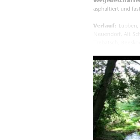
Wegebeschaffen
asphaltiert und fa
Verlauf:
Lübben, 
Neuendorf, Alt Sch
Trebatsch, Beesk
An-/Abreise:
Anreise:
RE2 (C
Abreise:
ab Bee
Frankfurt (Oder
Wegbeschreibu