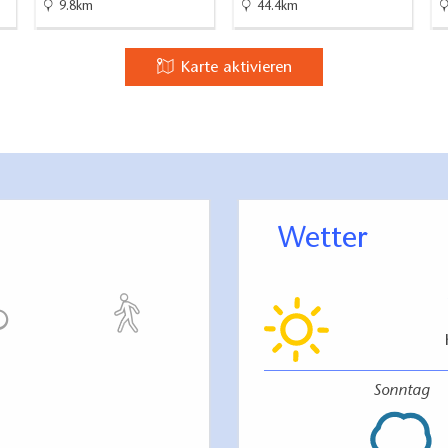
9.8km
44.4km
, Paul-Gerhardt-Kirche
Karte aktivieren
hwerkkirche, Agrarmuseum
al Islands
loss
ücke
wig-Leichhardt-Museum
lteste Haus", Burg, Regionalmuseum, St.
Wetter
lerie Festina Lente, Kunstatelier Rostyslav Voronka,
stadt mit Wehrtürmen
Sonntag
 Agrargenossenschaft Ranzig eG in Ranzig
 Beeskow