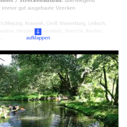
heit / Streckenausbau:
überwiegend
st immer gut ausgebaute Strecken
Schlepzig, Krausnik, Groß Wasserburg, Leibsch,
adow, Werder, Kossenblatt, Briescht, Rocher,
aufklappen
ow
ottbus) bis Lübben
skow mit RB36 nach Königs Wusterhausen oder
)
ng