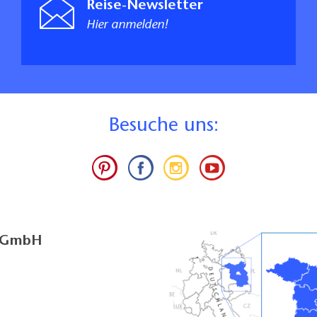
Reise-Newsletter
Hier anmelden!
ssertour
r
tur
bestellbar über den Seenland-Shop
B
esuche uns:
gestouren: Radfahren im Seenland Oder-Spree | Auf
e ADFC-zertifizierte RadReiseRegion Seenland
 seinen schönsten Orten kennenlernen
renbuch, Spree-Radweg. Von der Quelle nach Berlin
1:75.000, Esterbauer-Verlag, ISBN 978-3-85000-070-
g GmbH
r Spree-Radweg", 1:75.000, Sachsen-Kartographie,
281-72-3, 4,00 Euro
r Spree-Radweg", 1:50.000, Sachsen-Kartographie,