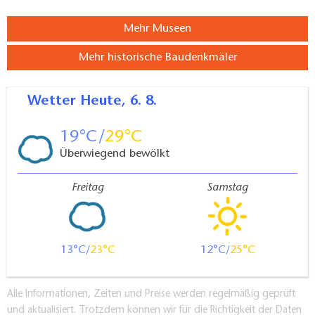
Mehr Museen
Mehr historische Baudenkmäler
Wetter
Heute, 6. 8.
19
29
Überwiegend bewölkt
Freitag
Samstag
13
23
12
25
Alle Informationen, Zeiten und Preise werden regelmäßig geprüft
und aktualisiert. Trotzdem können wir für die Richtigkeit der Daten