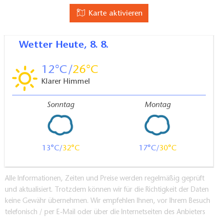
Karte aktivieren
Wetter
Heute, 8. 8.
12
26
Klarer Himmel
Sonntag
Montag
13
32
17
30
Alle Informationen, Zeiten und Preise werden regelmäßig geprüft
und aktualisiert. Trotzdem können wir für die Richtigkeit der Daten
keine Gewähr übernehmen. Wir empfehlen Ihnen, vor Ihrem Besuch
telefonisch / per E-Mail oder über die Internetseiten des Anbieters