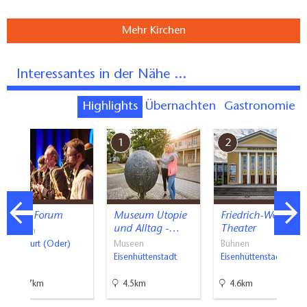
Mehr Kirchen
Interessantes in der Nähe ...
Highlights
Übernachten
Gastronomie
7
1
2
Kleist Forum
Museum Utopie
Friedrich-Wolf-
und Alltag -…
Theater
Bühnen
Frankfurt (Oder)
Museen
Bühnen
Eisenhüttenstadt
Eisenhüttenstadt
25.7km
4.5km
4.6km