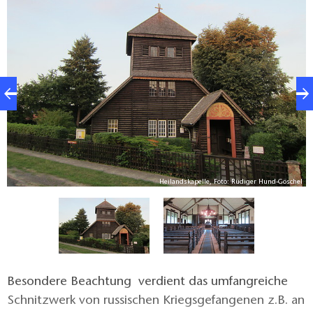
von 1907 und mit Unterstützung des Internationalen
Roten Kreuzes wurde 1915/16 ein
Mehrzweckgebäude in Holzbauweise errichtet.
Wichtige Teile der Bau- und Ausstattungsarbeiten
übertrug die Lagerverwaltung den Gefangenen
selbst, so dass ein überaus eigenwilliges
Architekturdenkmal entstand, das auf deutschen
Boden seines gleichen sucht.
el
Heilandskapelle, Foto: Rüdiger Hund-Göschel
Besondere Beachtung verdient das umfangreiche
Schnitzwerk von russischen Kriegsgefangenen z.B. an