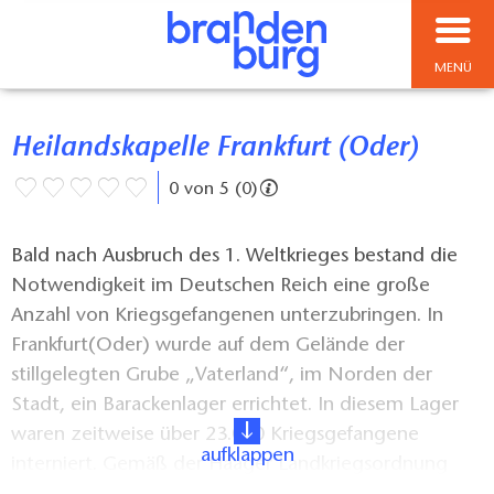
MENÜ
Heilandskapelle Frankfurt (Oder)
0 von 5 (0)
Bald nach Ausbruch des 1. Weltkrieges bestand die
Notwendigkeit im Deutschen Reich eine große
Anzahl von Kriegsgefangenen unterzubringen. In
Frankfurt(Oder) wurde auf dem Gelände der
stillgelegten Grube „Vaterland“, im Norden der
Stadt, ein Barackenlager errichtet. In diesem Lager
waren zeitweise über 23.000 Kriegsgefangene
aufklappen
interniert. Gemäß der Haager Landkriegsordnung