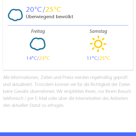
20
25
Überwiegend bewölkt
Freitag
Samstag
14
23
11
25
Alle Informationen, Zeiten und Preise werden regelmäßig geprüft
und aktualisiert. Trotzdem können wir für die Richtigkeit der Daten
keine Gewähr übernehmen. Wir empfehlen Ihnen, vor Ihrem Besuch
telefonisch / per E-Mail oder über die Internetseiten des Anbieters
den aktuellen Stand zu erfragen.