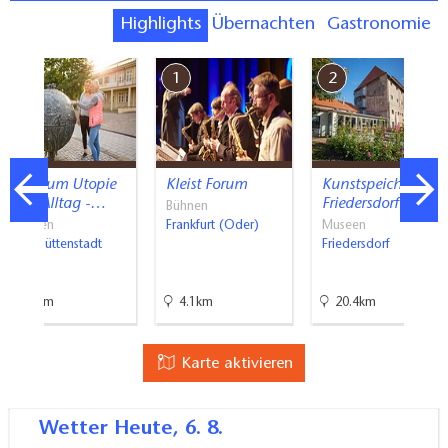
Highlights
Übernachten
Gastronomie
7
1
2
Museum Utopie
Kleist Forum
Kunstspeicher
und Alltag -…
Friedersdorf
Bühnen
Museen
Frankfurt (Oder)
Museen
Eisenhüttenstadt
Friedersdorf
27km
4.1km
20.4km
Karte aktivieren
Wetter
Heute, 6. 8.