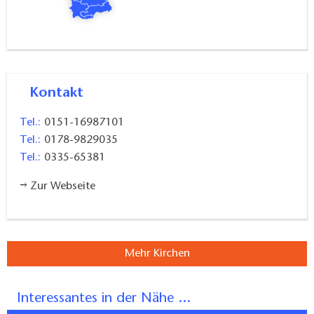
das Deutsche Reich umsiedelten mussten.
Mit seiner Entstehungsgeschichte und Bauweise
Kontakt
besitzt die Heilandskapelle eine große überregionale
Tel.:
0151-16987101
Bedeutung als Erinnerungsort für die Situation der
Tel.:
0178-9829035
Kriegsgefangenen im 1. Weltkrieges. Zur Geschichte
Tel.:
0335-65381
der Heilandskapelle gibt es im Turmzimmer eine
Ausstellung.
Zur Webseite
Besuche und Führungen müssen vorab angemeldet
werden
Mehr Kirchen
Interessantes in der Nähe ...