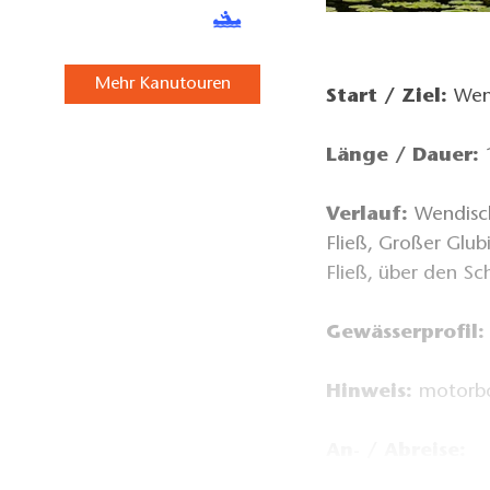
Mehr Kanutouren
Start / Ziel:
Wen
Länge / Dauer:
Verlauf:
Wendisc
Fließ, Großer Glub
Fließ, über den S
Gewässerprofil:
Hinweis:
motorbo
An- / Abreise:
Ab Berlin Haupt