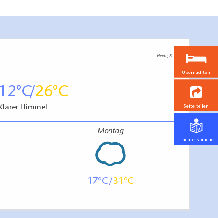
Heute, 8. 8.
Übernachten
12
26
Klarer Himmel
Seite teilen
Montag
Leichte Sprache
17
31