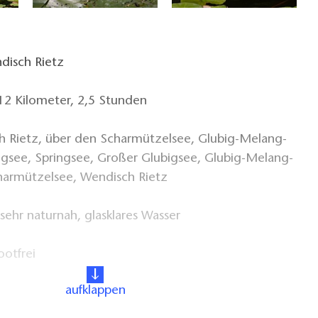
disch Rietz
12 Kilometer, 2,5 Stunden
h Rietz, über den Scharmützelsee, Glubig-Melang-
igsee, Springsee, Großer Glubigsee, Glubig-Melang-
charmützelsee, Wendisch Rietz
sehr naturnah, glasklares Wasser
otfrei
aufklappen
bahnhof mit dem RE7 (Richtung Senftenberg) bis