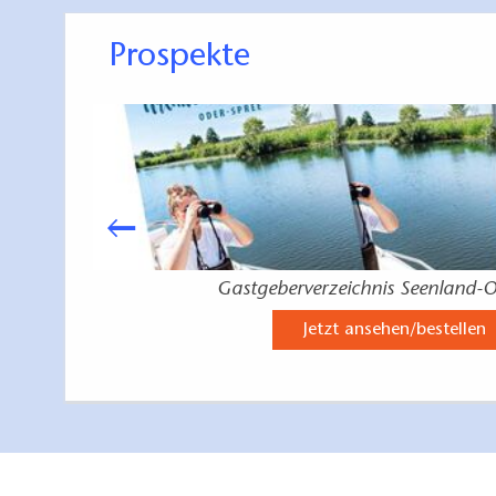
Prospekte
Kartenmaterial:
Wassersportkar
50.000, ISBN 97
Wasserwanderatl
Verlag, 1: 50.0
Gastgeberverzeichnis Seenland-O
Jetzt ansehen/bestellen