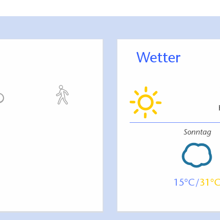
des Sees wurden in den 1960er Jahren zu
 nordamerikanische Baumarten angepflanzt, die
sonderen Reiz verleihen.
Wetter
inkehrmöglichkeit bietet der Gasthof "Zur Quelle".
iergarten aus hat man einen herrlichen Blick über
kann sich für die Rückfahrt stärken.
Sonntag
eimathafen bei Uwe, SATAMA Sauna Resort &
, Surf & Fun, Freizeitpark Wendisch Rietz
15
31
Waldgaststätte "Zur Quelle"