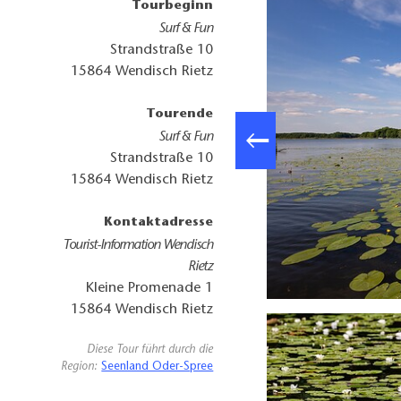
Tourbeginn
Surf & Fun
Strandstraße 10
15864
Wendisch Rietz
Tourende
Surf & Fun
Strandstraße 10
15864
Wendisch Rietz
Kontaktadresse
Tourist-Information Wendisch
Rietz
Kleine Promenade 1
Seerosentour auf dem Glubigsee, Foto: Seenland Oder-Spree
15864
Wendisch Rietz
Diese Tour führt durch die
Region:
Seenland Oder-Spree