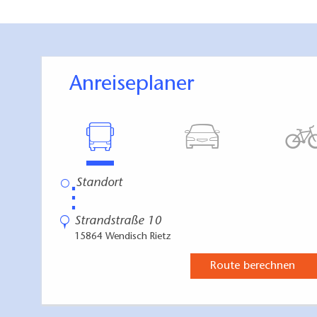
An der Westseite 
Forschungszwecken
dem Ufer einen be
Anreiseplaner
Eine sehr schöne E
Vom hauseigenen B
den Springsee und 
Landgang:
⋮
Strandstraße 10
Wendisch Rietz:
H
15864 Wendisch Rietz
Spa, AtelierCafé
Route berechnen
Storkow (Mark):