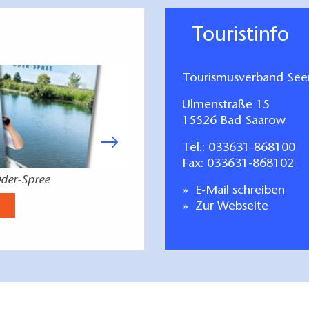
Touristinfo
te Spree-Dahme-Gewässer, Landesvermessung BB, 1:
Tourismusverband Seen
8-3-749-040490, 6,00 Euro
Ulmenstraße 15
as Märkische und Berliner Gewässer, Kompass-
15526 Bad Saarow
00, ISBN 978-3-85026-283-5, 16,95 Euro
Tel.:
033631-868100
Fax: 033631-868102
der-Spree
deutsch-polnisc
E-Mail schreiben
Jetzt anse
Zur Webseite