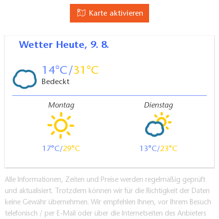
Karte aktivieren
Wetter
Heute, 9. 8.
14
31
Bedeckt
Montag
Dienstag
17
29
13
23
Alle Informationen, Zeiten und Preise werden regelmäßig geprüft
und aktualisiert. Trotzdem können wir für die Richtigkeit der Daten
keine Gewähr übernehmen. Wir empfehlen Ihnen, vor Ihrem Besuch
telefonisch / per E-Mail oder über die Internetseiten des Anbieters