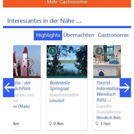
Mehr Gastronomie
Interessantes in der Nähe ...
Highlights
Übernachten
Gastronomie
7
1
2
Irrlandia - der
Badestelle
Tourist-
MitMachPark
Springsee
Information
Wendisch
Themenparks und
Naturbadestellen
Rietz…
Erlebnisa…
Limsdorf
Storkow (Mark)
Geprüfte
Touristinformati…
Wendisch Rietz
11.8km
0.4km
5.1km