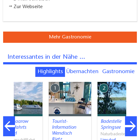
Zur Webseite
Mehr Gastronomie
Interessantes in der Nähe ...
Highlights
Übernachten
Gastronomie
7
1
2
Bad Saarow
Tourist-
Badestelle
Schifffahrts
Information
Springsee
GmbH
Wendisch
Naturbadestellen
Rietz…