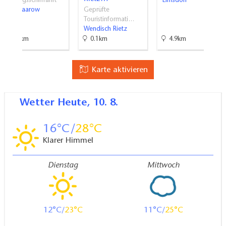
Ausflugsschifffahrt
Limsdorf
Bad Saarow
Geprüfte
Touristinformati…
Wendisch Rietz
9.5km
0.1km
4.9km
Karte aktivieren
Wetter
Heute, 10. 8.
16
28
Klarer Himmel
Dienstag
Mittwoch
12
23
11
25