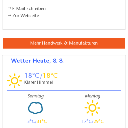
vielen familieneigenen Bauernhoftiere auf dem
Weinberg, die man ganz entspannt beobachten kann
E-Mail schreiben
und sogar streicheln darf. Das ist für Kinder und
Zur Webseite
Erwachsene ein riesiger Spaß. Eine Fachkraft für
tiergestützte Therapie kann den Kindern gern zur
Seite stehen.
Mehr Handwerk & Manufakturen
Führung und Verkostung nur nach Voranmeldung
Wetter
Heute, 8. 8.
möglich
18
18
Anfrage unter 033652/ 6102
Klarer Himmel
Sonntag
Montag
13
31
17
29