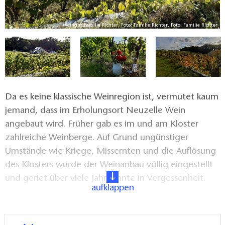
er
Weingut Familie Richter, Foto: Familie Richter, Foto: Familie Richter
Da es keine klassische Weinregion ist, vermutet kaum
jemand, dass im Erholungsort Neuzelle Wein
angebaut wird. Früher gab es im und am Kloster
zahlreiche Weinberge. Auf Grund ungünstiger
Umstände wie Kriege, Missernten und die Auflösung
des Klosters wurde der Weinanbau völlig eingestellt
und geriet über viele Jahrzehnte in Vergessenheit.
aufklappen
Zur damaligen Zeit schmeckte der Wein nicht
besonders gut. Erst in den letzten Jahrhunderten