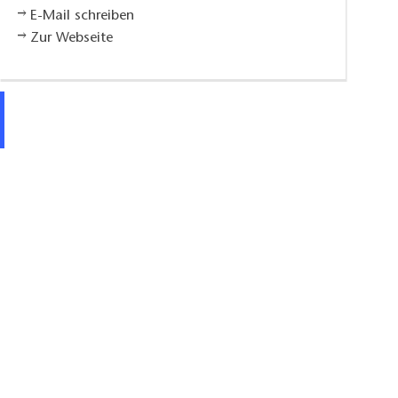
E-Mail schreiben
Zur Webseite
Dekoration aus Filz - Apfelhäuschen mit Made © Filztrau