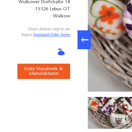
Wulkower Dorfstraße 18
15326
Lebus OT
Wulkow
Dieser Anbieter liegt in der
Region
Seenland Oder-Spree
Mehr Handwerk &
Manufakturen
Filzseife © Filztraum und Seifenschaum