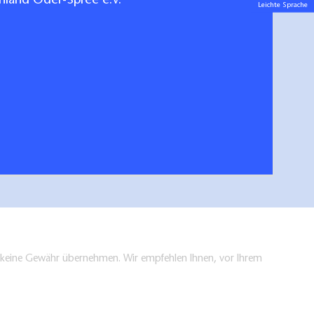
land Oder-Spree e.V.
Leichte Sprache
her Ausflugsplaner
Gastge
hen/bestellen
en keine Gewähr übernehmen. Wir empfehlen Ihnen, vor Ihrem