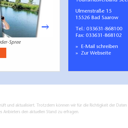
Tourismusverband Seen
Ulmenstraße 15
15526 Bad Saarow
Tel.:
033631-868100
Fax: 033631-868102
der-Spree
deutsch-polnisc
E-Mail schreiben
Jetzt anse
Zur Webseite
üft und aktualisiert. Trotzdem können wir für die Richtigkeit der Dat
es Anbieters den aktuellen Stand zu erfragen.