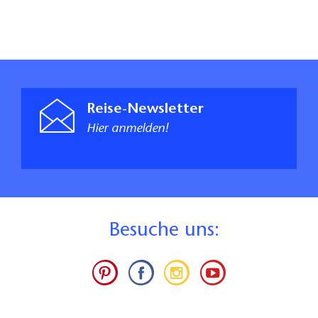
Reise-Newsletter
Hier anmelden!
B
esuche uns: