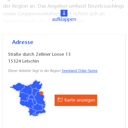
der Region an. Das Angebot umfasst Einzelcoachings
sowie Gruppenworkshops und richtet sich an
aufklappen
Teilnehmende, die sich intensiv mit
Landschaftsfotografie, Bildgestaltung und dem
bewussten Einsatz von Licht auseinandersetzen
Adresse
möchten.
Straße durch Zelliner Loose 13
Durch die Verbindung von Fotografie, regionalem
15324
Letschin
Bezug und Vermittlungsangeboten trägt
Dieser Anbieter liegt in der Region
Seenland Oder-Spree
Bruchlichtwerke zur künstlerischen Wahrnehmung
des Oderbruchs bei.
Karte anzeigen