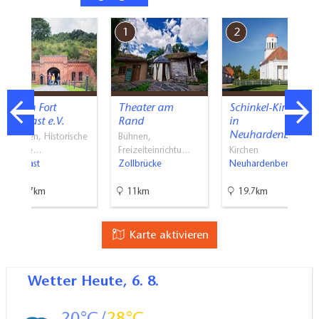
7
1
2
Verein Fort
Theater am
Schinkel-Kirche
Gorgast e.V.
Rand
in
Neuhardenberg
Museen, Historische
Bühnen,
Baude…
Freizeiteinrichtu…
Kirchen
Gorgast
Zollbrücke
Neuhardenberg
30.7km
11km
19.7km
Karte aktivieren
Wetter
Heute, 6. 8.