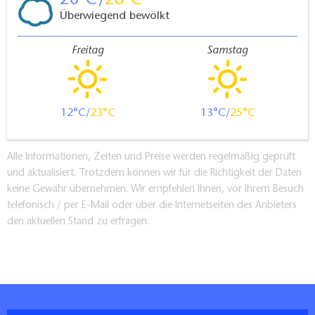
20
28
Überwiegend bewölkt
Freitag
Samstag
12
23
13
25
Alle Informationen, Zeiten und Preise werden regelmäßig geprüft
und aktualisiert. Trotzdem können wir für die Richtigkeit der Daten
keine Gewähr übernehmen. Wir empfehlen Ihnen, vor Ihrem Besuch
telefonisch / per E-Mail oder über die Internetseiten des Anbieters
den aktuellen Stand zu erfragen.