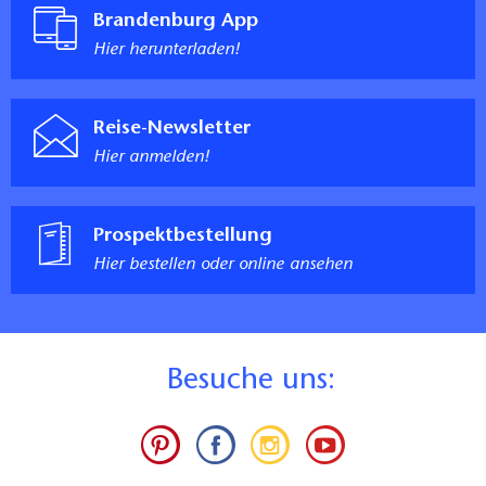
Brandenburg App
Hier herunterladen!
Reise-Newsletter
Hier anmelden!
Prospektbestellung
Hier bestellen oder online ansehen
B
esuche uns: