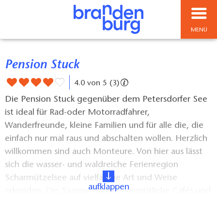
MENÜ
Pension Stuck
4.0 von 5 (3)
Die Pension Stuck gegenüber dem Petersdorfer See
ist ideal für Rad-oder Motorradfahrer,
Wanderfreunde, kleine Familien und für alle die, die
einfach nur mal raus und abschalten wollen. Herzlich
willkommen sind auch Monteure. Von hier aus lässt
sich die wasser- und waldreiche Ferienregion
Scharmützelsee auf vielfältige Art und Weise
aufklappen
erkunden. Die SaarowTherme, gemütliche Cafés und
Restaurants sowie kulturelle Angebote im