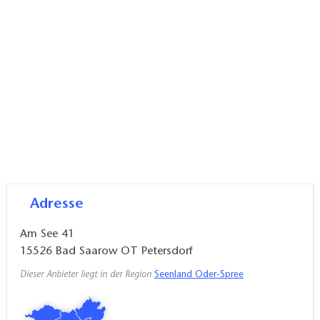
nahegelegenen Kurort Bad Saarow sind nur einen
Katzensprung entfernt. Die Appartements sind für 2-
3 Personen ausgelegt und verfügen über trendige
moderne Küchenzeilen bzw. über komplett
ausgestattete Kochnischen. Die Gäste können
zwischen einem exklusiven Frühstück im
Wintergarten oder dem Brötchenservice für die "Do
it yourself"-Variante wählen.
Adresse
Am See 41
15526
Bad Saarow OT Petersdorf
Dieser Anbieter liegt in der Region
Seenland Oder-Spree