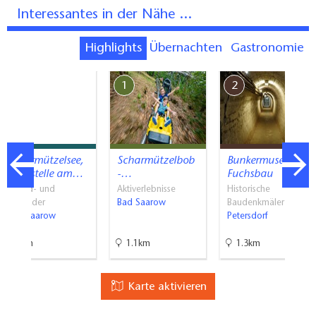
Interessantes in der Nähe ...
Highlights
Übernachten
Gastronomie
7
1
2
Scharmützelsee,
Scharmützelbob
Bunkermuseum
Badestelle am…
-…
Fuchsbau
Strand- und
Aktiverlebnisse
Historische
Freibäder
Bad Saarow
Baudenkmäler …
Bad Saarow
Petersdorf
4km
1.1km
1.3km
Karte aktivieren