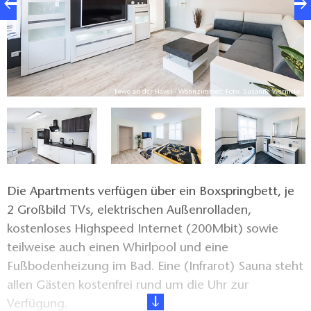
ke
Fewo an der Havel - Wohnzimmer, Foto: Susanne Wernicke
Die Apartments verfügen über ein Boxspringbett, je
2 Großbild TVs, elektrischen Außenrolladen,
kostenloses Highspeed Internet (200Mbit) sowie
teilweise auch einen Whirlpool und eine
Fußbodenheizung im Bad. Eine (Infrarot) Sauna steht
allen Gästen kostenfrei rund um die Uhr zur
Verfügung.