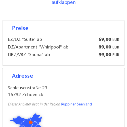
aufklappen
Verschließbare Garagen für Fahrräder sowie ein
komplett abgeschlossener "Großraum"Parkplatz für
Auto, Wohnmobil oder auch den LKW (7,5t) sind
Preise
vorhanden.
EZ/DZ "Suite" ab
69,00
EUR
DZ/Apartment "Whirlpool" ab
89,00
EUR
Auch ideal als Hochzeitssuite nutzbar...
DBZ/VBZ "Sauna" ab
99,00
EUR
Adresse
Schleusenstraße 29
16792
Zehdenick
Dieser Anbieter liegt in der Region
Ruppiner Seenland