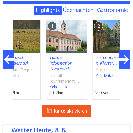
Highlights
Übernachten
Gastronomie
7
1
2
Wild- und
Tourist-
Zisterzienserinne
Haustierpark
Information
n-Kloster…
Zehdenick
Zoos und Tierparke
Klöster
Liebenthal
Geprüfte
Zehdenick
Touristinformati…
Zehdenick
13.2km
0.7km
0.8km
Karte aktivieren
Wetter
Heute, 8. 8.