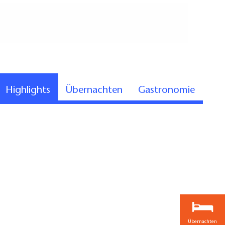
ibt es geprüfte Detailinformationen zur
Highlights
Übernachten
Gastronomie
pfohlenen Anlegestellen passen gut zur
m Wasser). Sollten Sie einen anderen Bootstyp
vtl. zur Vorbereitung anschauen möchten:
m Prerauer Stich, Stadthafen Zehdenick
Übernachten