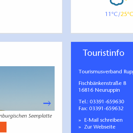
te Informationen über die Gewässer, Schleusen und
11
25
hkeiten entlang der Strecke bieten der
"Törnatlas
sche und Märkische Gewässer
“
und der
Mecklenburgische und Märkische Gewässer
“
 Maritim Medien.
Touristinfo
Tourismusverband Rupp
Fischbänkenstraße 8
16816 Neuruppin
Tel.:
03391-659630
Fax: 03391-659632
enburgischen Seenplatte
Deine Auszeit in der Br
E-Mail schreiben
Jetzt anse
Zur Webseite