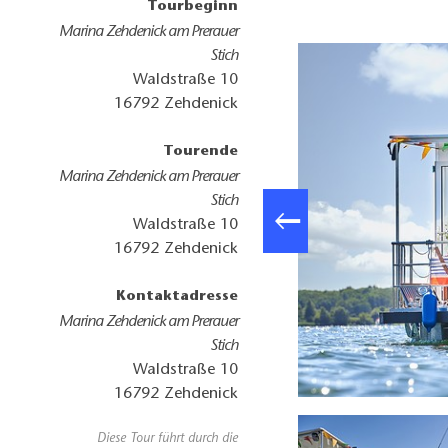
Tourbeginn
Marina Zehdenick am Prerauer
Stich
Waldstraße 10
16792
Zehdenick
Tourende
Marina Zehdenick am Prerauer
Stich
Waldstraße 10
16792
Zehdenick
Kontaktadresse
Marina Zehdenick am Prerauer
Stich
Waldstraße 10
16792
Zehdenick
denberg, Foto: Tom Schweers, Lizenz: Ziegeleipark Mildenberg
Diese Tour führt durch die