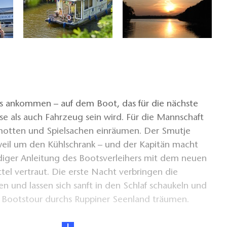
 es ankommen – auf dem Boot, das für die nächste
e als auch Fahrzeug sein wird. Für die Mannschaft
motten und Spielsachen einräumen. Der Smutje
eil um den Kühlschrank – und der Kapitän macht
ndiger Anleitung des Bootsverleihers mit dem neuen
el vertraut. Die erste Nacht verbringen die
n und lassen sich sanft in den Schlaf schaukeln und
 Bootstour durchs Ruppiner Seenland träumen.