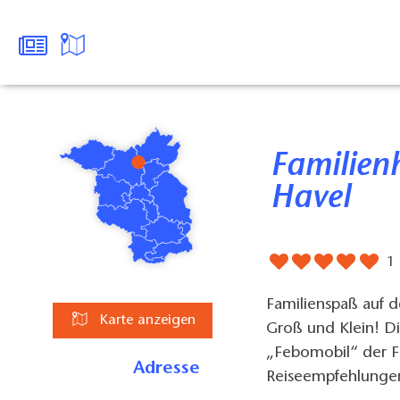
Familienhausboottour auf der
Havel
1
Familienspaß auf 
Karte anzeigen
Groß und Klein! D
„Febomobil“ der Fi
Adresse
Reiseempfehlunge