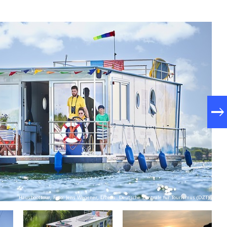
Hausboottour, Foto: Jens Wegener, Lizenz: Deutsche Zentrale für Tourismus (DZT)