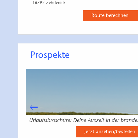
16792 Zehdenick
Weitere detaillier
Route berechnen
Versorgungsmöglic
- Mecklenburgi
"Törnplaner - 
des Verlags Quick
Prospekte
burgische
Urlaubsbroschüre: Deine Auszeit in der brand
Jetzt ansehen/bestellen