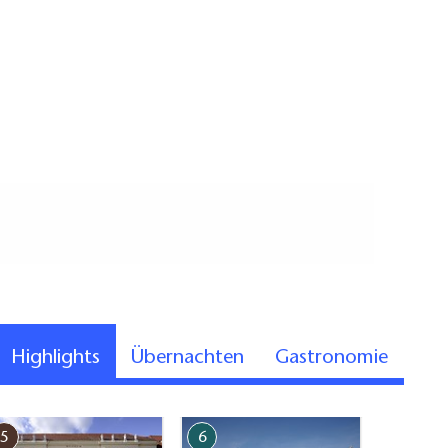
Highlights
Übernachten
Gastronomie
5
6
7