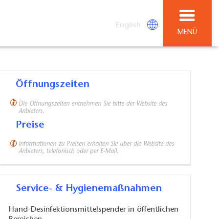
English
MENÜ
Öffnungszeiten
Die Öffnungszeiten entnehmen Sie bitte der Website des
Anbieters.
Preise
Informationen zu Preisen erhalten Sie über die Website des
Anbieters, telefonisch oder per E-Mail.
Service- & Hygienemaßnahmen
Hand-Desinfektionsmittelspender in öffentlichen