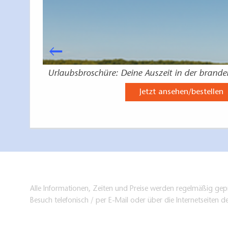
e
Urlaubsbroschüre: Deine Auszeit in der brand
Jetzt ansehen/bestellen
Alle Informationen, Zeiten und Preise werden regelmäßig gepr
Besuch telefonisch / per E-Mail oder über die Internetseiten d