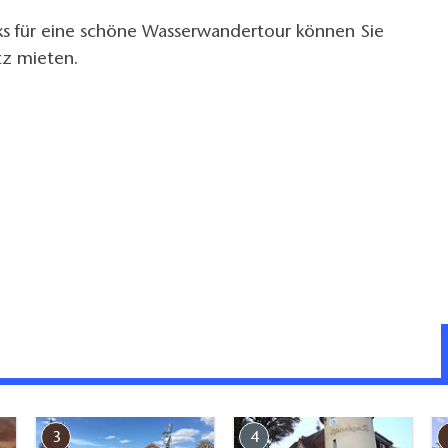
ks für eine schöne Wasserwandertour können Sie
tz mieten.
nen und außen)
3
4