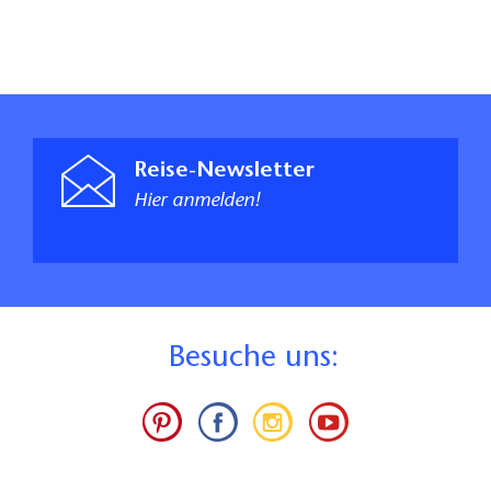
Reise-Newsletter
Hier anmelden!
B
esuche uns: