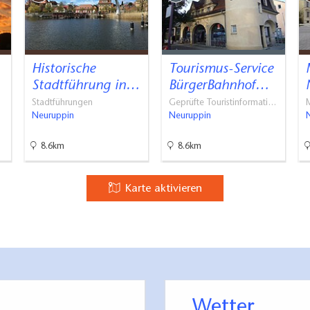
Historische
Tourismus-Service
Stadtführung in…
BürgerBahnhof…
Stadtführungen
Geprüfte Touristinformati…
M
Neuruppin
Neuruppin
8.6km
8.6km
Karte aktivieren
Wetter