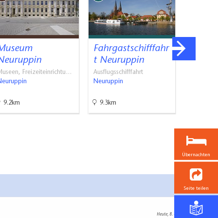
Museum
Fahrgastschifffahr
Kloster
Neuruppin
t Neuruppin
Trinit
useen, Freizeiteinrichtu…
Ausflugsschifffahrt
Kirchen
Neuruppin
Neuruppin
Neuruppi
9.2km
9.3km
9.3km
Übernachten
Seite teilen
Heute, 8. 8.