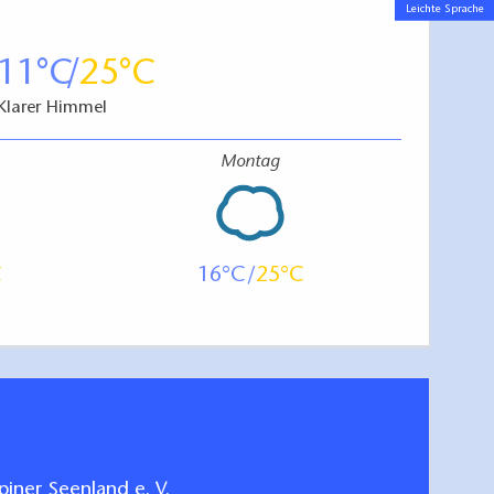
Leichte Sprache
11
25
Klarer Himmel
Montag
16
25
iner Seenland e. V.