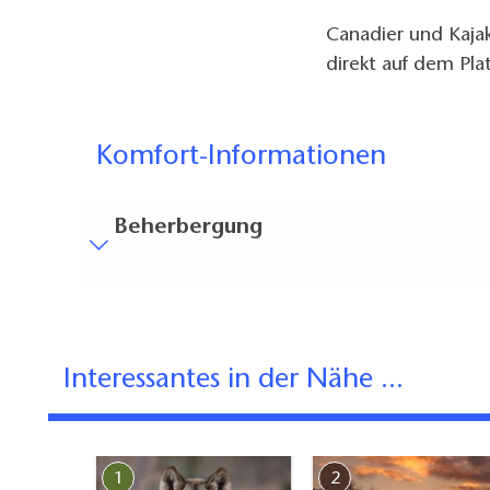
Canadier und Kaja
direkt auf dem Pla
Komfort-Informationen
Beherbergung
Bodenbelag
Überall ebener, stolperfreier Bodenbelag (in
Treppen
Interessantes in der Nähe ...
Alles ist ebenerdig / ohne Treppen erreichbar.
Badausstattung
Bodengleiche Dusche vorhanden
1
2