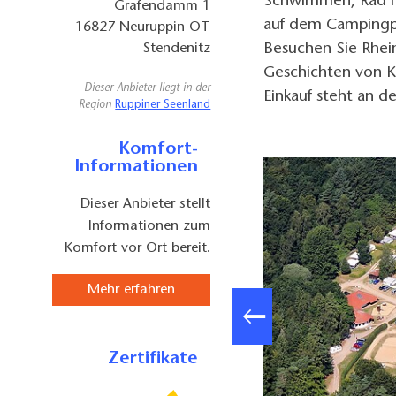
Schwimmen, Rad f
Grafendamm 1
auf dem Campingpl
16827
Neuruppin OT
Besuchen Sie Rhei
Stendenitz
Geschichten von K
Dieser Anbieter liegt in der
Einkauf steht an d
Region
Ruppiner Seenland
Komfort-
Informationen
Dieser Anbieter stellt
Informationen zum
Komfort vor Ort bereit.
Mehr erfahren
Zertifikate