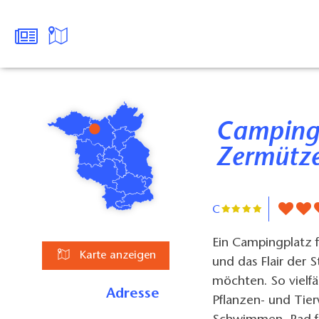
Campingplatz Stendenitz am
Zermütze
C
Ein Campingplatz fü
Karte anzeigen
und das Flair der 
möchten. So vielfäl
Adresse
Pflanzen- und Tier