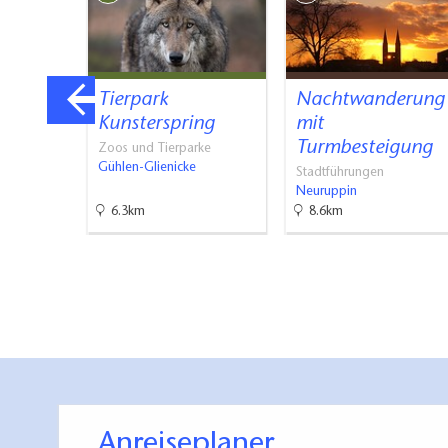
e St.
Tierpark
Nachtwanderung
…
Kunsterspring
mit
Turmbesteigung
Zoos und Tierparke
Gühlen-Glienicke
Stadtführungen
Neuruppin
6.3km
8.6km
Anreiseplaner