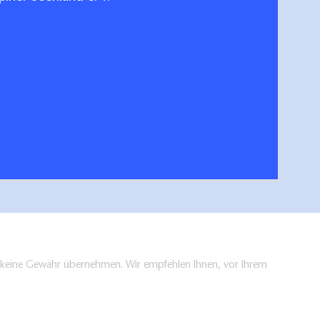
lenburgische und Brandenburgische
Deine Ausz
nplatte
hen/bestellen
en keine Gewähr übernehmen. Wir empfehlen Ihnen, vor Ihrem