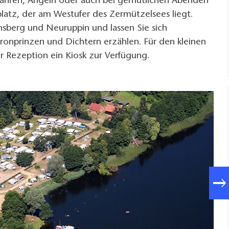
ahren, Angeln oder auch bei gemütlichen Abenden
atz, der am Westufer des Zermützelsees liegt.
nsberg und Neuruppin und lassen Sie sich
ronprinzen und Dichtern erzählen. Für den kleinen
er Rezeption ein Kiosk zur Verfügung.