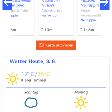
Fahrgastschifffah
Freizeit mit
Museum
rt Neuruppin
Huskies
Neuruppin
Ausflugsschifffahrt
Aktiverlebnisse
Museen,
Neuruppin
Frankendorf
Freizeiteinrichtu…
Neuruppin
15.2km
12km
14.2km
Karte aktivieren
Wetter
Heute, 8. 8.
17
25
Klarer Himmel
Sonntag
Montag