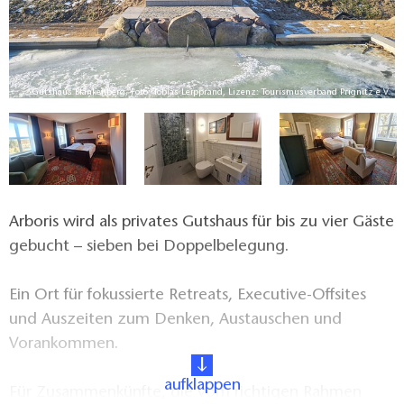
V.
Gutshaus Blankenberg, Foto: Tobias Leipprand, Lizenz: Tourismusverband Prignitz e.V.
Arboris wird als privates Gutshaus für bis zu vier Gäste
gebucht – sieben bei Doppelbelegung.
Ein Ort für fokussierte Retreats, Executive-Offsites
und Auszeiten zum Denken, Austauschen und
Vorankommen.
aufklappen
Für Zusammenkünfte, die vom richtigen Rahmen