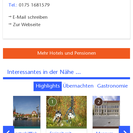
Tel.:
0175 1681579
1 Ferienhaus mit 554 m², 4 Wohnräume, 4
Schlafräume, 1 große Küche
E-Mail schreiben
Zur Webseite
Mehr Hotels und Pensionen
Interessantes in der Nähe ...
Highlights
Übernachten
Gastronomie
7
1
2