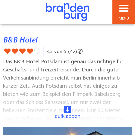
MENÜ
B&B Hotel
3.5 von 5 (42)
Das B&B Hotel Potsdam ist genau das richtige für
Geschäfts- und Freizeitreisende. Durch die gute
Verkehrsanbindung erreicht man Berlin innerhalb
kurzer Zeit. Auch Potsdam selbst hat einiges zu
bieten wie zum Beispiel den Filmpark Babelsberg
oder das Schloss Sanssouci, um nur zwei der
beliebten Freizeitziele zu nennen. Nur 90 Meter
aufklappen
vom Potsdamer Hauptbahnhof entfernt finden Sie
unser B&B Hotel Potsdam. Ideal für alle Gäste, die