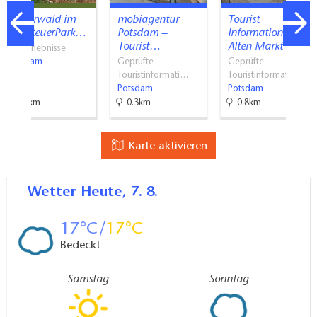
Kletterwald im
mobiagentur
Tourist
AbenteuerPark…
Potsdam –
Information Am
Tourist…
Alten Markt
Aktiverlebnisse
Potsdam
Geprüfte
Geprüfte
Touristinformati…
Touristinformati…
Potsdam
Potsdam
0.9km
0.3km
0.8km
Karte aktivieren
Wetter
Heute, 7. 8.
17
17
Bedeckt
Samstag
Sonntag