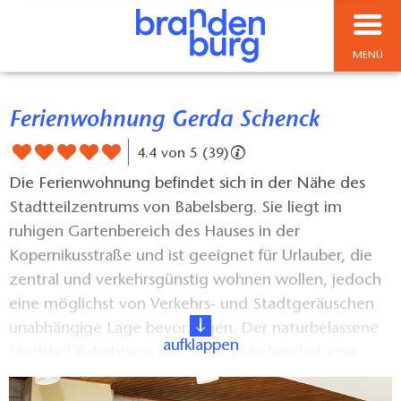
MENÜ
Ferienwohnung Gerda Schenck
4.4 von 5 (39)
Die Ferienwohnung befindet sich in der Nähe des
Stadtteilzentrums von Babelsberg. Sie liegt im
ruhigen Gartenbereich des Hauses in der
Kopernikusstraße und ist geeignet für Urlauber, die
zentral und verkehrsgünstig wohnen wollen, jedoch
eine möglichst von Verkehrs- und Stadtgeräuschen
unabhängige Lage bevorzugen. Der naturbelassene
aufklappen
Stadtteil Babelsberg der Stadt Potsdam hat eine
Vielzahl kleiner Geschäfte, Restaurants und Kneipen.