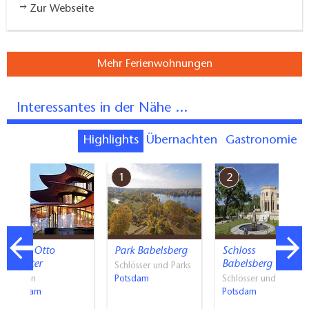
Zur Webseite
Mehr Ferienwohnungen
Interessantes in der Nähe ...
Highlights
Übernachten
Gastronomie
7
1
2
Hans Otto
Park Babelsberg
Schloss
Theater
Babelsberg
Schlösser und Parks
Bühnen
Potsdam
Schlösser und Parks
Potsdam
Potsdam