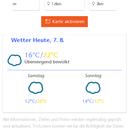
2.9km
1.6km
2km
Karte aktivieren
Wetter
Heute, 7. 8.
16
22
Überwiegend bewölkt
Samstag
Sonntag
12
26
14
32
Alle Informationen, Zeiten und Preise werden regelmäßig geprüft
und aktualisiert. Trotzdem können wir für die Richtigkeit der Daten