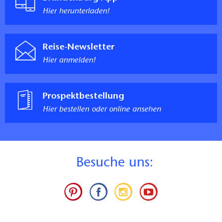
Hier herunterladen!
Reise-Newsletter
Hier anmelden!
Prospektbestellung
Hier bestellen oder online ansehen
B
esuche uns: