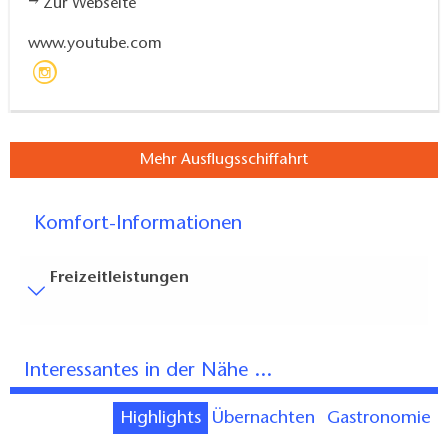
Zur Webseite
www.youtube.com
Mehr Ausflugsschiffahrt
Komfort-Informationen
Freizeitleistungen
Besucherparkplätze
Entfernung der Besucherparkplätze zum Eingang (in
Interessantes in der Nähe ...
Meter, ca.): 100
Treppen
Highlights
Übernachten
Gastronomie
Einige Bereiche sind nur über Treppen erreichbar: