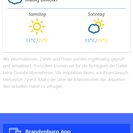
Mäßig bewölkt
Samstag
Sonntag
11
25
15
31
Alle Informationen, Zeiten und Preise werden regelmäßig geprüft
und aktualisiert. Trotzdem können wir für die Richtigkeit der Daten
keine Gewähr übernehmen. Wir empfehlen Ihnen, vor Ihrem Besuch
telefonisch / per E-Mail oder über die Internetseiten des Anbieters
den aktuellen Stand zu erfragen.
Brandenburg App