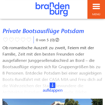
MENÜ
Private Bootsausflüge Potsdam
0 von 5 (0)
Ob romantische Auszeit zu zweit, Feiern mit der
Familie, Zeit mit den besten Freunden oder
ausgefallener Junggesellenabschied an Bord – die
Bootsausflüge eignen sich für Gruppengrößen bis zu
8 Personen. Entdecke Potsdam bei einer ausgiebigen
Boots-Rundfahrt mit der CASA MIA und Freu dich auf
die Wahrzeichen der Stadt. Bewundere die
aufklappen
Architektur Potsdams und vieles mehr. Erlebe
während einer Havel-Bootsausflug die