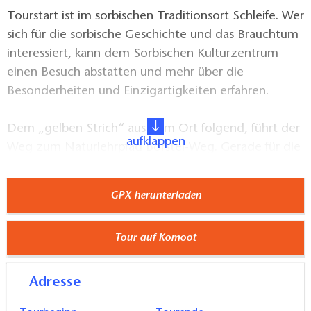
Tourstart ist im sorbischen Traditionsort Schleife. Wer
sich für die sorbische Geschichte und das Brauchtum
interessiert, kann dem Sorbischen Kulturzentrum
einen Besuch abstatten und mehr über die
Besonderheiten und Einzigartigkeiten erfahren.
Dem „gelben Strich“ aus dem Ort folgend, führt der
aufklappen
Weg zum Naturlehrpfad Borstel-Weg. Gerade für die
Jüngeren ist der von Kindern für Kinder geschaffene
Pfad ein Highlight. Im Kulturzentrum kann sich dafür
GPX herunterladen
zu Beginn eine Rätselpostkarte abgeholt werden, die
bei richtiger Lösung auch eine Überraschung
Tour auf Komoot
verspricht. Dem Maskottchen Igel Borstel und den
verschiedenen Stationen wird dann schließlich bis
zum Halbendorfer See gefolgt. Ab hier beginnt der
Adresse
aktive Part des Weges. Um den See herum gibt es