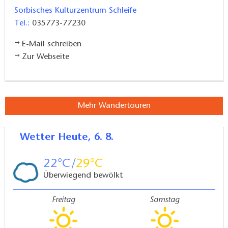
Seerundweges), blauer Strich auf weißem Grund
Sorbisches Kulturzentrum Schleife
(Froschradweg - Nordufer und zurück nach Schleife)
Tel.:
035773-77230
E-Mail schreiben
Anreise/Abreise:
Zur Webseite
ab Berlin über die A13 und A15 bis Ausfahrt 6-
Roggosen, danach der B168 / B115 bis Döbern
fahren und Ausschilderung nach Groß Düben und
Mehr Wandertouren
danach Schleife folgen
ab Dresden über die A4 bis Ausfahrt 90- Bautzen-
Ost und danach B156 bis Weißwasser folgen,
Wetter
Heute, 6. 8.
danach der Ausschilderung bis Schleife entlang
22
29
Bahnhof Schleife: ca. 20min vom Startpunkt
Überwiegend bewölkt
Verlauf:
Sorbisches Kulturzentrum Schleife –
Freitag
Samstag
Handrik Kastanie – Borstel Weg – Halbendorfer See –
Trimm-Dich-Stationen – Campingplatz – Wake and