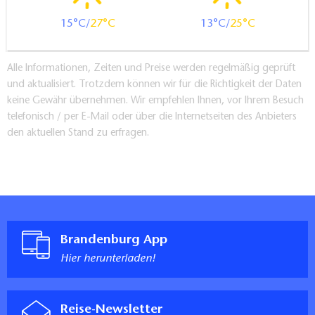
Beach – Wolfsstation – Sorbisches Kulturzentrum
15
27
13
25
Schleife
Gastronomie:
Alle Informationen, Zeiten und Preise werden regelmäßig geprüft
und aktualisiert. Trotzdem können wir für die Richtigkeit der Daten
keine Gewähr übernehmen. Wir empfehlen Ihnen, vor Ihrem Besuch
Zur Schlangenkrone La Corona (Pension &
telefonisch / per E-Mail oder über die Internetseiten des Anbieters
Pizzeria)
den aktuellen Stand zu erfragen.
Bäckerei Merschank
Paulo´s Pension & Landgasthof (15min vom
Campingplatz)
Wake and Beach Restaurant (saisonal)
Sehenswertes:
Brandenburg App
Hier herunterladen!
Sorbisches Kulturzentrum Schleife
Handrik Kastanie
Reise-Newsletter