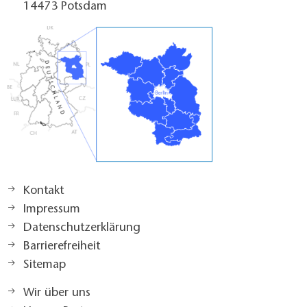
14473 Potsdam
Oberlausitzer Heide- und Teichlandschaft - Blatt 1
- Krabatregion/ Kamenz, Hoyerswerda -
Neißeland/ Weißwasser, Bad Muskau,
Herausgeber: Sachsen Kartographie, 2020, ISBN:
978-3-86843-022-6
Kontakt
Impressum
Datenschutzerklärung
Barrierefreiheit
Sitemap
Wir über uns