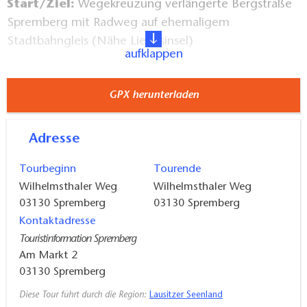
Start/Ziel:
Wegekreuzung verlängerte Bergstraße
Spremberg mit Radweg auf ehemaligem
Stadtbahngleis (Nähe Liebesinsel)
aufklappen
Rast/Einkehrmöglichkeiten:
Waldcafé
GPX herunterladen
Spremberg
Sehenswertes am Wegesrand:
typische Lausitzer
Adresse
Kiefernheide, Reste alter Armee-Anlagen
Tourbeginn
Tourende
Wilhelmsthaler Weg
Wilhelmsthaler Weg
Kleiner Tipp:
Eine sanftere Alternativrunde ohne
03130
Spremberg
03130
Spremberg
steile Abhänge ist mit "A" markiert. beide Wege
Kontaktadresse
treffen sich wieder am Feuerlöschteich.
Touristinformation Spremberg
Am Markt 2
03130
Spremberg
Diese Tour führt durch die Region:
Lausitzer Seenland