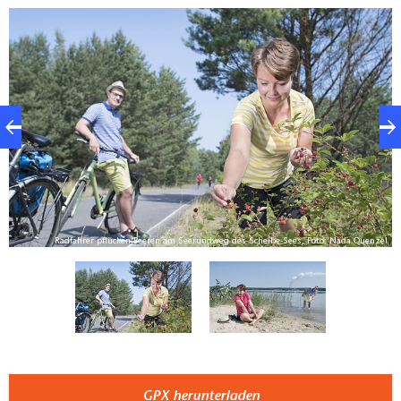
gleichnamigen ehemaligen Ort Scheibe ab, der der
Braunkohleförderung weichen musste.
Länge:
13 Kilometer
Start/Ziel (empfohlen):
Hoyerswerda, Westufer
Scheibe-See
Parkplätze:
am Westufer
el
Radfahrer pflücken Beeren am Seerundweg des Scheibe-Sees, Foto: Nada Quenzel
An-/ Abreise mit ÖPNV:
Bahnhof Hoyerswerda-
Neustadt (ca. 4km)
Rundkurs über:
Hoyerswerda - Riegel - Tiegling -
Burg
Wegebeschaffenheit:
Die Rundstrecke verläuft
GPX herunterladen