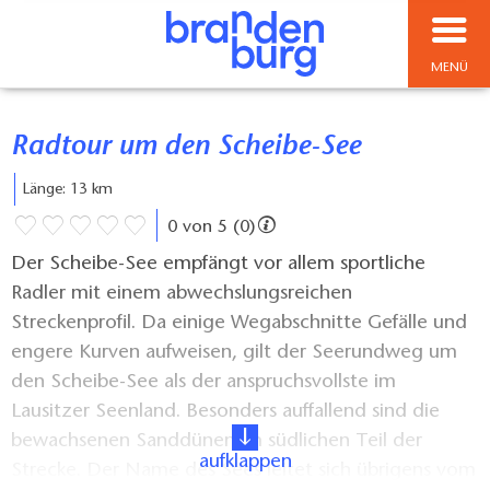
MENÜ
Radtour um den Scheibe-See
Länge: 13 km
0 von 5 (0)
Der Scheibe-See empfängt vor allem sportliche
Radler mit einem abwechslungsreichen
Streckenprofil. Da einige Wegabschnitte Gefälle und
engere Kurven aufweisen, gilt der Seerundweg um
den Scheibe-See als der anspruchsvollste im
Lausitzer Seenland. Besonders auffallend sind die
bewachsenen Sanddünen im südlichen Teil der
aufklappen
Strecke. Der Name des Sees leitet sich übrigens vom