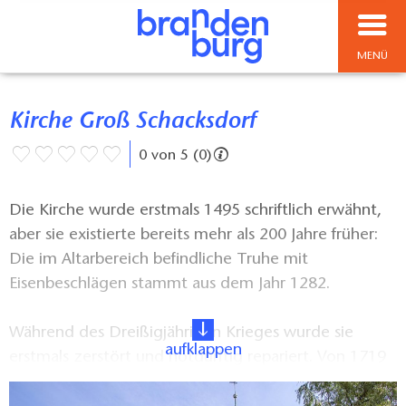
MENÜ
Kirche Groß Schacksdorf
0 von 5 (0)
Die Kirche wurde erstmals 1495 schriftlich erwähnt,
aber sie existierte bereits mehr als 200 Jahre früher:
Die im Altarbereich befindliche Truhe mit
Eisenbeschlägen stammt aus dem Jahr 1282.
Während des Dreißigjährigen Krieges wurde sie
aufklappen
erstmals zerstört und notdürftig repariert. Von 1719
bis 1721 baute man sie auf den alten Grundmauern