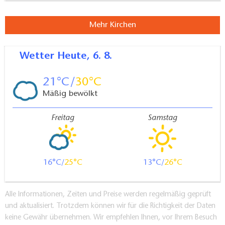
Mehr Kirchen
Wetter
Heute, 6. 8.
21
30
Mäßig bewölkt
Freitag
Samstag
16
25
13
26
Alle Informationen, Zeiten und Preise werden regelmäßig geprüft
und aktualisiert. Trotzdem können wir für die Richtigkeit der Daten
keine Gewähr übernehmen. Wir empfehlen Ihnen, vor Ihrem Besuch