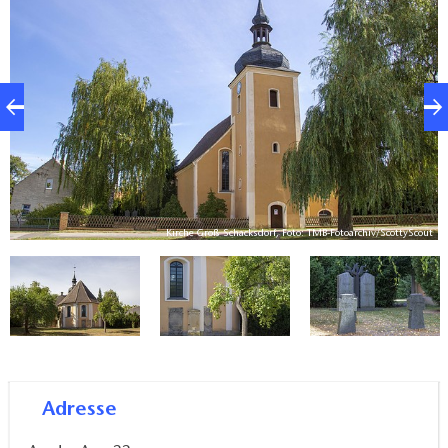
wieder neu auf. Während des Zweiten Weltkrieges
wurde sie ein zweites Mal zerstört. Im Jahre 1953
wurde das Kirchenschiff neu eingedeckt und die
Turmspitze sowie das Gestühl wurden erneuert. Von
1892 bis 1989 wurde die baufällige Kirche in
Gemeinschaftsarbeit wieder hergerichtet. Die Kirche
ist ein verputzter, massiver, sechsseitiger Bau aus
Mischmauerwerk (Ziegel, Feldstein, Rasenstein). Das
Dach ist mit Doppelrömern gedeckt. Der Altar wurde
ut
Kirche Groß Schacksdorf, Foto: TMB-Fotoarchiv/ScottyScout
1985 aus der Kirche von Weißagk übernommen. Das
1843 erbaute Pfarrhaus beherbergt eine Wohnung
und Gemeinderäume.
Adresse