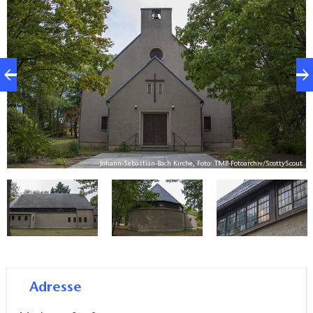
oder die Taize´-Andachten statt. In der Kirche steht
eine Eule-Orgel.
ut
Johann-Sebastian-Bach Kirche, Foto: TMB-Fotoarchiv/ScottyScout
Adresse