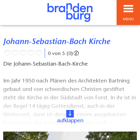
MENÜ
Johann-Sebastian-Bach Kirche
0 von 5 (0)
Die Johann-Sebastian-Bach-Kirche
Im Jahr 1950 nach Plänen des Architekten Bartning
gebaut und von schwedischen Christen gestiftet
steht die Kirche in der Südstadt von Forst. In ihr ist in
der Regel 14 tägig Gottesdienst, auch in der
Winterzeit, dann ist dieser in einem ausgebauten
aufklappen
Raum unter der Empore. Hier finden auch
Gemeindeveranstaltungen wie der Seniorenkreis