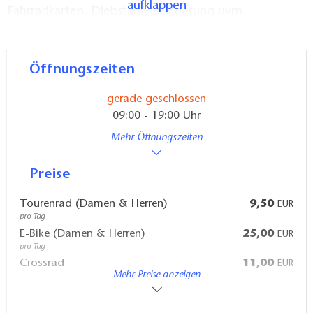
aufklappen
Fahrradkarten, Diebstahlversicherung uvm…
Das Bike Stadl hat für Jeden das passende Fahrrad
um das Lausitzer Seenland auf zwei Räder in vollem
Öffnungszeiten
Umfang zu erleben.
gerade geschlossen
09:00 - 19:00 Uhr
Zudem gibt es vor Ort eine Auswahl an Getränken,
Mehr Öffnungszeiten
Snacks und Eis.
Preise
Tourenrad (Damen & Herren)
9,50
EUR
pro Tag
E-Bike (Damen & Herren)
25,00
EUR
pro Tag
Crossrad
11,00
EUR
Mehr Preise anzeigen
pro Tag
E-Mountainbike 29''
29,00
EUR
pro Tag