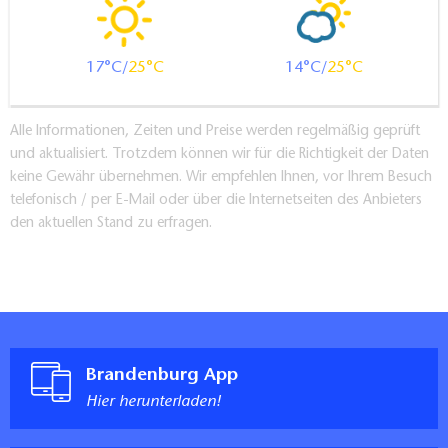
17
25
14
25
Alle Informationen, Zeiten und Preise werden regelmäßig geprüft
und aktualisiert. Trotzdem können wir für die Richtigkeit der Daten
keine Gewähr übernehmen. Wir empfehlen Ihnen, vor Ihrem Besuch
telefonisch / per E-Mail oder über die Internetseiten des Anbieters
den aktuellen Stand zu erfragen.
Brandenburg App
Hier herunterladen!