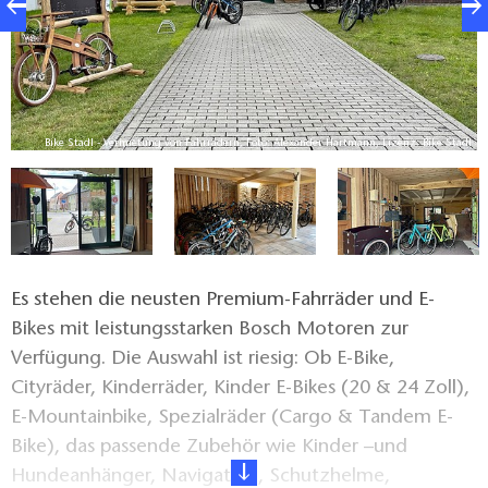
dl
Bike Stadl - Vermietung von Fahrrädern, Foto: Alexander Hartmann, Lizenz: Bike Stadl
Es stehen die neusten Premium-Fahrräder und E-
Bikes mit leistungsstarken Bosch Motoren zur
Verfügung. Die Auswahl ist riesig: Ob E-Bike,
Cityräder, Kinderräder, Kinder E-Bikes (20 & 24 Zoll),
E-Mountainbike, Spezialräder (Cargo & Tandem E-
Bike), das passende Zubehör wie Kinder –und
Hundeanhänger, Navigation, Schutzhelme,