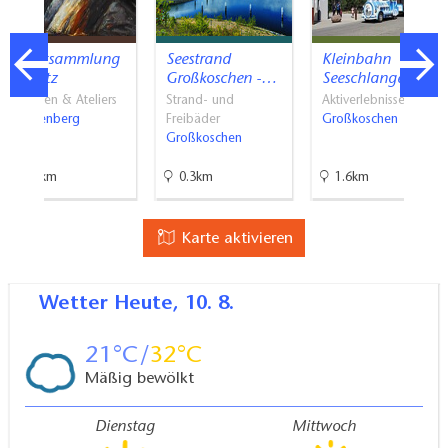
Kunstsammlung
Seestrand
Kleinbahn
Lausitz
Großkoschen -…
Seeschlange
Galerien & Ateliers
Strand- und
Aktiverlebnisse
Senftenberg
Freibäder
Großkoschen
Großkoschen
6.2km
0.3km
1.6km
Karte aktivieren
Wetter
Heute, 10. 8.
21
32
Mäßig bewölkt
Dienstag
Mittwoch