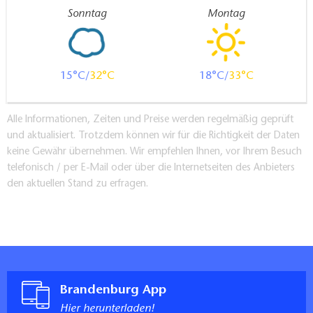
Sonntag
Montag
15
32
18
33
Alle Informationen, Zeiten und Preise werden regelmäßig geprüft
und aktualisiert. Trotzdem können wir für die Richtigkeit der Daten
keine Gewähr übernehmen. Wir empfehlen Ihnen, vor Ihrem Besuch
telefonisch / per E-Mail oder über die Internetseiten des Anbieters
den aktuellen Stand zu erfragen.
Brandenburg App
Hier herunterladen!