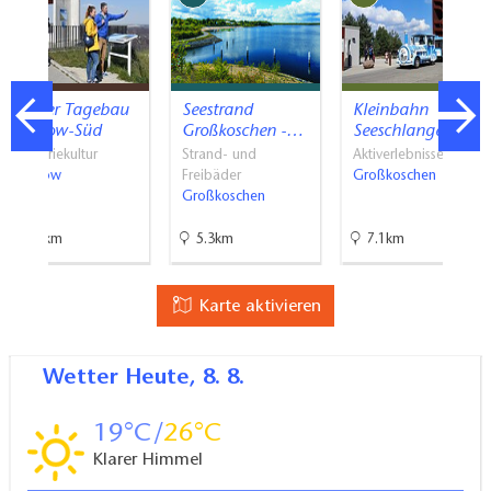
Aktiver Tagebau
Seestrand
Kleinbahn
Welzow-Süd
Großkoschen -…
Seeschlange
Industriekultur
Strand- und
Aktiverlebnisse
Welzow
Freibäder
Großkoschen
Großkoschen
9.7km
5.3km
7.1km
Karte aktivieren
Wetter
Heute, 8. 8.
19
26
Klarer Himmel