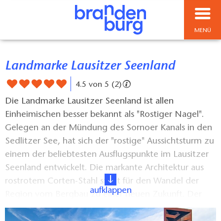
MENÜ
Landmarke Lausitzer Seenland
4.5 von 5 (2)
Die Landmarke Lausitzer Seenland ist allen
Einheimischen besser bekannt als "Rostiger Nagel".
Gelegen an der Mündung des Sornoer Kanals in den
Sedlitzer See, hat sich der "rostige" Aussichtsturm zu
einem der beliebtesten Ausflugspunkte im Lausitzer
Seenland entwickelt. Die markante Architektur aus
rostrotem Corten-Stahl steht für den Wandel der
aufklappen
Region vom Bergbau zu einer neuen Zukunft. Der
Turm ragt 30 Meter in die Höhe. Er ist bestens