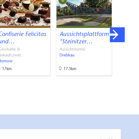
5
6
7
Confiserie Felicitas
Aussichtsplattform
Fürst 
und…
"Steinitzer…
Museu
Schlo
Geschäfte &
Aussichtstürme
Einkaufszentr…
Drebkau
Museen
Hornow
Cottbus
17km
17.5km
18.7km