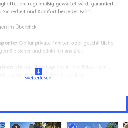
flotte, die regelmäßig gewartet wird, garantiert
Sicherheit und Komfort bei jeder Fahrt.
gen im Überblick:
sporte:
Ob für private Fahrten oder geschäftliche
ngen Sie sicher und pünktlich ans Ziel.
sfer:
Starten Sie entspannt in Ihre Reise – wir
rlässig zu allen deutschen Flughäfen.
weiterlesen
:
Schnelle und sichere Zustellung von Dokumenten
 gesamten Land.
ten:
Barrierefreier Transport für Menschen mit
Mobilität.