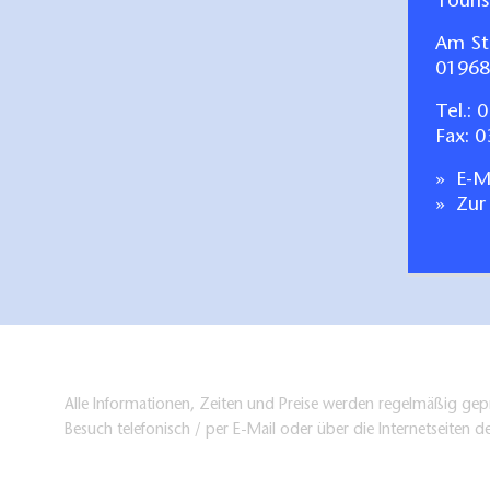
Touri
Am St
01968
Tel.:
0
Fax: 
E-Ma
Zur
Alle Informationen, Zeiten und Preise werden regelmäßig gepr
Besuch telefonisch / per E-Mail oder über die Internetseiten d