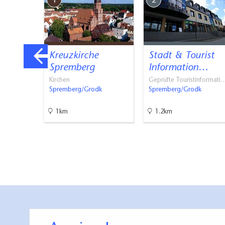
1
2
Unser engagiertes
um Ihre Mobilitätsb
r
Kreuzkirche
Stadt & Tourist
rk &
Spremberg
Information…
Kirchen
Geprüfte Touristinformati
Spremberg/Grodk
Spremberg/Grodk
1km
1.2km