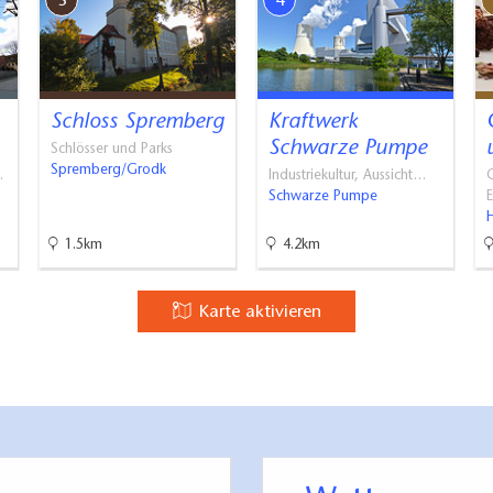
3
4
 Team steht Ihnen rund um die Uhr zur Verfügung,
edürfnisse zu erfüllen.
Schloss Spremberg
Kraftwerk
Schwarze Pumpe
Schlösser und Parks
Spremberg/Grodk
…
Industriekultur, Aussicht…
Schwarze Pumpe
1.5km
4.2km
Karte aktivieren