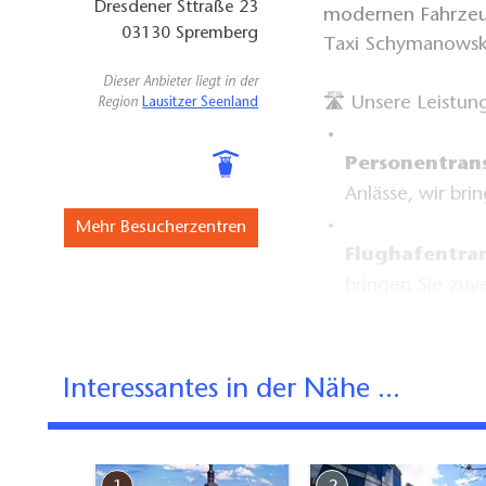
Dresdener Sttraße 23
modernen Fahrzeug
03130
Spremberg
Taxi Schymanowski 
Dieser Anbieter liegt in der
🛣️ Unsere Leistun
Region
Lausitzer Seenland
Personentran
Anlässe, wir bri
Mehr Besucherzentren
Flughafentran
bringen Sie zuve
Kurierdienste
und Paketen im
Interessantes in der Nähe ...
Rollstuhlfahr
eingeschränkter 