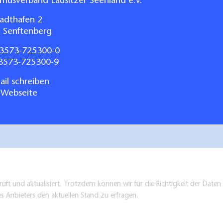
smusverband Lausitzer Seenland e.V.
adthafen 2
 Senftenberg
3573-725300-0
03573-725300-9
il schreiben
 Webseite
üft und aktualisiert. Trotzdem können wir für die Richtigkeit der Dat
es Anbieters den aktuellen Stand zu erfragen.