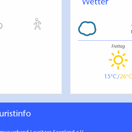
Wetter
Freitag
15
26
ouristinfo