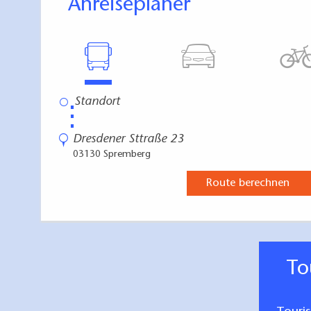
Anreiseplaner
⋮
Dresdener Sttraße 23
03130 Spremberg
Route berechnen
T