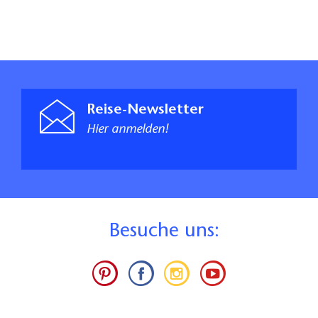
Reise-Newsletter
Hier anmelden!
B
esuche uns: