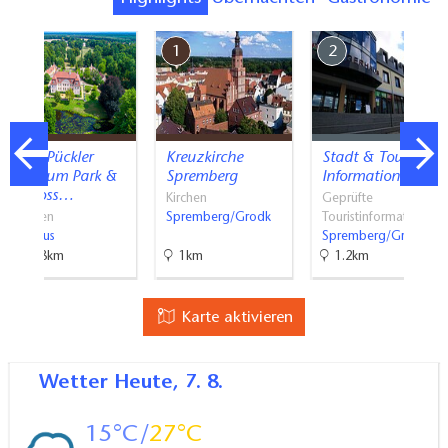
7
1
2
Fürst Pückler
Kreuzkirche
Stadt & Tourist
Museum Park &
Spremberg
Information…
Schloss…
Kirchen
Geprüfte
Museen
Spremberg/Grodk
Touristinformati…
Cottbus
Spremberg/Grodk
18.8km
1km
1.2km
Karte aktivieren
Wetter
Heute, 7. 8.
15
27