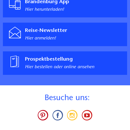
Brandenburg App
Hier herunterladen!
Reise-Newsletter
Hier anmelden!
Prospektbestellung
Hier bestellen oder online ansehen
B
esuche uns: