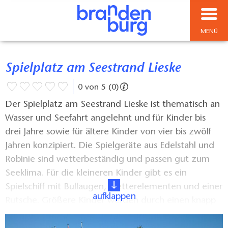
MENÜ
Spielplatz am Seestrand Lieske
0 von 5 (0)
Der Spielplatz am Seestrand Lieske ist thematisch an
Wasser und Seefahrt angelehnt und für Kinder bis
drei Jahre sowie für ältere Kinder von vier bis zwölf
Jahren konzipiert. Die Spielgeräte aus Edelstahl und
Robinie sind wetterbeständig und passen gut zum
Seeklima. Für die kleineren Kinder gibt es ein
Spielschiff mit Bullaugen, Kletterelementen und einer
aufklappen
Rutsche. Größere Kinder werden durch einen knapp
fünf Meter hohen Leuchtturm mit einer zweieinhalb