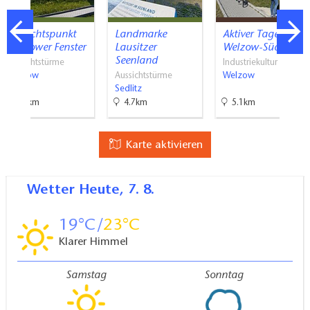
Aussichtspunkt
Landmarke
Aktiver Tagebau
Welzower Fenster
Lausitzer
Welzow-Süd
Seenland
Aussichtstürme
Industriekultur
Welzow
Aussichtstürme
Welzow
Sedlitz
6.9km
4.7km
5.1km
Karte aktivieren
Wetter
Heute, 7. 8.
19
23
Klarer Himmel
Samstag
Sonntag