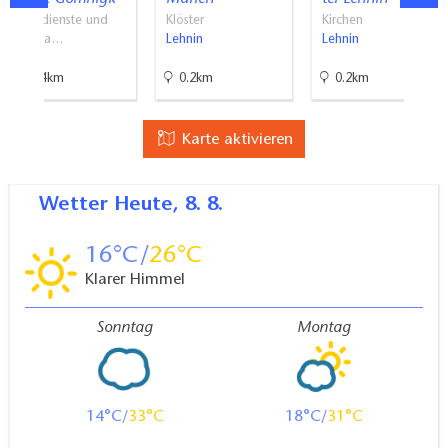
Freizeitmöglichkeiten für die ganze Familie.
Lieferdienste und
Klöster
Kirchen
Selbsta…
Lehnin
Lehnin
Brück
16.4km
0.2km
0.2km
Verpflegung:
Einkehr möglich
Karte aktivieren
Wetter
Heute, 8. 8.
16
26
Klarer Himmel
Sonntag
Montag
14
33
18
31