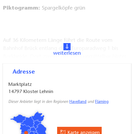
Piktogramm:
Spargelköpfe grün
Auf 36 Kilometern Länge führt die Route vom
Bahnhof Brück entlang dem Europaradweg 1 bis
weiterlesen
Borkheide. Dort zweigt der Weg unmittelbar hinter
dem Bahnübergang in den Wald ab. Durch die
Adresse
Busendorfer Heide geht es bis zum
Siebenbrüderweg in Borkwalde, von da aus in
Marktplatz
Richtung der Holzhaussiedlung bis zum Kreisverkehr.
14797
Kloster Lehnin
Sie gelangen der Lehniner Straße folgend zum
Dieser Anbieter liegt in den Regionen
Havelland
und
Fläming
Busendorfer Weg. Durch den Wald geht es nach
Busendorf, Kanin und Klaistow. Über eine dichte,
urtümliche Bewaldung erreicht man Emstal und
später den Spargelhof Lehnin. Von dort aus können
Karte anzeigen