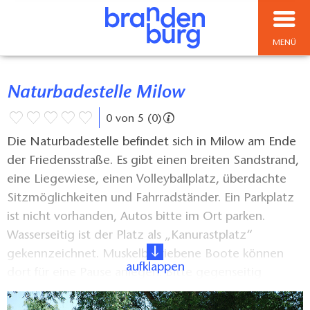
MENÜ
Naturbadestelle Milow
0 von 5 (0)
Die Naturbadestelle befindet sich in Milow am Ende
der Friedensstraße. Es gibt einen breiten Sandstrand,
eine Liegewiese, einen Volleyballplatz, überdachte
Sitzmöglichkeiten und Fahrradständer. Ein Parkplatz
ist nicht vorhanden, Autos bitte im Ort parken.
Wasserseitig ist der Platz als „Kanurastplatz“
gekennzeichnet. Muskelbetriebene Boote können
aufklappen
dort für eine Pause anlegen. Bitte gegenseitig
Rücksicht nehmen. Die Naturbadestelle befindet sich