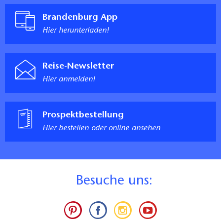
Brandenburg App
Hier herunterladen!
Reise-Newsletter
Hier anmelden!
Prospektbestellung
Hier bestellen oder online ansehen
B
esuche uns: