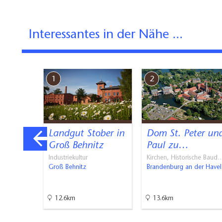
bietet der Verein
Lande, den Dorfki
Interessantes in der Nähe ...
„Klöstern der Aske
& Lehnin“.
Besuchen Sie uns u
1
2
Öffnungszeiten
(Förderverein Gort
ger
Landgut Stober in
Dom St. Peter un
Groß Behnitz
Paul zu…
Industriekultur
Kirchen, Historische Baud
der Havel
Groß Behnitz
Brandenburg an der Havel
12.6km
13.6km