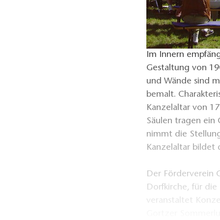
Im Innern empfängt
Gestaltung von 19
und Wände sind mi
bemalt. Charakteris
Kanzelaltar von 
Säulen tragen ein
nimmt die Stellun
Kanzelaltar bildet
Der Förderverein G
Dorfkirche, für di
veranstaltet Konz
Gortzer Sommerlus