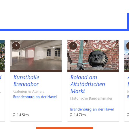
 kunsthistorische Führungen an zu „den Schönen vom
rchen rund um den Beetzsee“ sowie zu den
ten, die Zisterzienser in Brandenburg, Kloster Zinna
nd besichtigen Sie unsere schöne kleine Dorfkirche!
3
4
:
nach Vereinbarung Tel. 033836 40591
z e.V., Frau Rose)
d
Kunsthalle
Roland am
Brennabor
Altstädtischen
Markt
…
Galerien & Ateliers
M
Brandenburg an der Havel
Historische Baudenkmäler
…
Brandenburg an der Havel
14.5km
14.7km