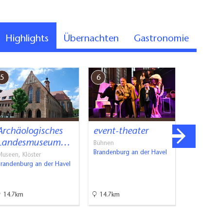
Highlights
Übernachten
Gastronomie
5
6
7
Archäologisches
event-theater
Brand
Landesmuseum…
Theate
Bühnen
Brandenburg an der Havel
useen, Klöster
Bühnen
Brandenburg an der Havel
Brandenbu
14.7km
14.7km
15km