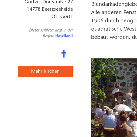
Gortzer Dorfstraße 27
Blendarkadengiebe
14778
Beetzseeheide
Alle anderen Fenst
OT Gortz
1906 durch neogot
quadratische Westt
Dieser Anbieter liegt in der
Region
Havelland
bebaut worden, dur
Mehr Kirchen