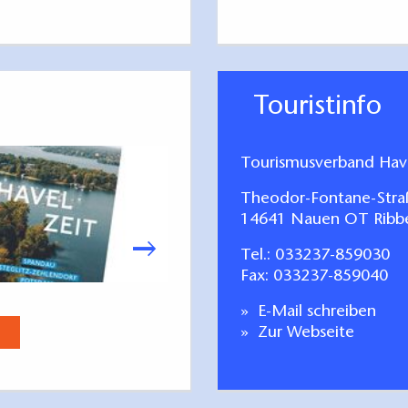
Touristinfo
Tourismusverband Have
Theodor-Fontane-Stra
14641 Nauen OT Ribb
Tel.:
033237-859030
Fax: 033237-859040
Stadt Brandenburg. Entdecken
E-Mail schreiben
Jetzt anse
Zur Webseite