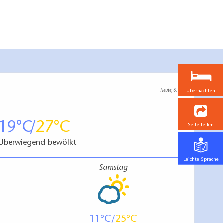
Übernachten
Heute, 6. 8.
19
27
Seite teilen
Überwiegend bewölkt
Leichte Sprache
Samstag
11
25