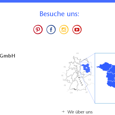
B
esuche uns:
g GmbH
Wir über uns