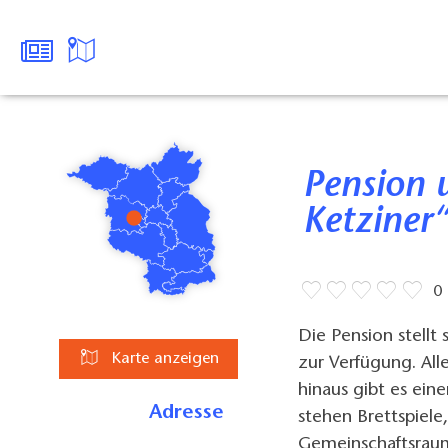
Pension und Kegelbahn„Zum
Ketziner
0
Die Pension stell
Karte anzeigen
zur Verfügung. All
hinaus gibt es ein
Adresse
stehen Brettspiele
Gemeinschaftsraum