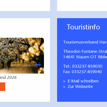
Touristinfo
Tourismusverband Have
Theodor-Fontane-Stra
14641 Nauen OT Ribb
Tel.:
033237-859030
Fax: 033237-859040
land 2026
Stadt Brandenburg. Entdecken
E-Mail schreiben
Jetzt anse
Zur Webseite